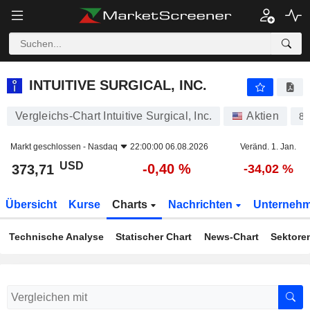
INTUITIVE SURGICAL, INC.
373,71
$
-0,40 %
INTUITIVE SURGICAL, INC.
Vergleichs-Chart Intuitive Surgical, Inc.
Aktien
8
Markt geschlossen -
Nasdaq
22:00:00 06.08.2026
Veränd. 1. Jan.
USD
-0,40 %
373,71
-34,02 %
Übersicht
Kurse
Charts
Nachrichten
Unterneh
Technische Analyse
Statischer Chart
News-Chart
Sektore