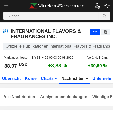
INTERNATIONAL FLAVORS & FRAGRANCES INC.
88,07
$
+8,88 %
INTERNATIONAL FLAVORS &
FRAGRANCES INC.
Offizielle Publikationen International Flavors & Fragrances
Markt geschlossen -
NYSE
22:00:03 05.08.2026
Veränd. 1. Jan.
USD
+8,88 %
88,07
+30,69 %
Übersicht
Kurse
Charts
Nachrichten
Unterneh
Alle Nachrichten
Analystenempfehlungen
Wichtige F