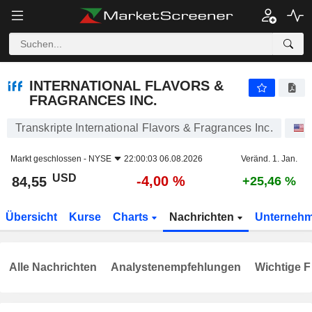
INTERNATIONAL FLAVORS & FRAGRANCES INC.
84,55
$
-4,00 %
INTERNATIONAL FLAVORS &
FRAGRANCES INC.
Transkripte International Flavors & Fragrances Inc.
Markt geschlossen -
NYSE
22:00:03 06.08.2026
Veränd. 1. Jan.
USD
-4,00 %
84,55
+25,46 %
Übersicht
Kurse
Charts
Nachrichten
Unterneh
Alle Nachrichten
Analystenempfehlungen
Wichtige F