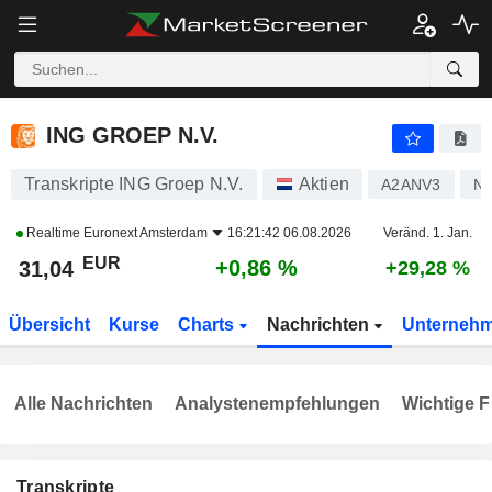
ING GROEP N.V.
31,04
€
+0,86 %
ING GROEP N.V.
Transkripte ING Groep N.V.
Aktien
A2ANV3
NL
Realtime
Euronext Amsterdam
16:21:42 06.08.2026
Veränd. 1. Jan.
EUR
+0,86 %
31,04
+29,28 %
Übersicht
Kurse
Charts
Nachrichten
Unterneh
Alle Nachrichten
Analystenempfehlungen
Wichtige F
Transkripte