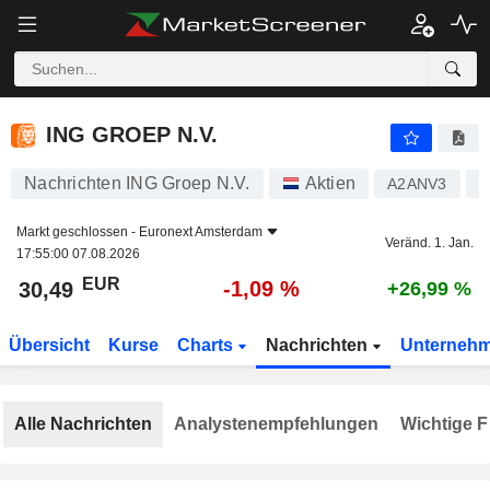
ING GROEP N.V.
30,49
€
-1,09 %
ING GROEP N.V.
Nachrichten ING Groep N.V.
Aktien
A2ANV3
N
Markt geschlossen -
Euronext Amsterdam
Veränd. 1. Jan.
17:55:00 07.08.2026
EUR
-1,09 %
30,49
+26,99 %
Übersicht
Kurse
Charts
Nachrichten
Unterneh
Alle Nachrichten
Analystenempfehlungen
Wichtige F