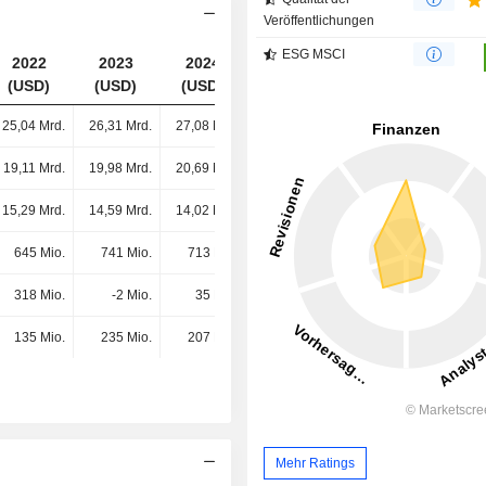
Veröffentlichungen
ESG MSCI
2022
2023
2024
2025
(USD)
(USD)
(USD)
(USD)
25,04 Mrd.
26,31 Mrd.
27,08 Mrd.
29,96 Mrd.
19,11 Mrd.
19,98 Mrd.
20,69 Mrd.
21,06 Mrd.
15,29 Mrd.
14,59 Mrd.
14,02 Mrd.
15,72 Mrd.
645 Mio.
741 Mio.
713 Mio.
737 Mio.
318 Mio.
-2 Mio.
35 Mio.
-2 Mio.
135 Mio.
235 Mio.
207 Mio.
65 Mio.
Mehr Ratings