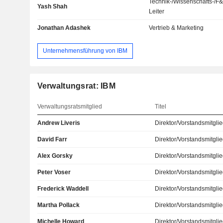
Technik-/Wissenschafts-/F
Yash Shah
Leiter
Jonathan Adashek
Vertrieb & Marketing
Unternehmensführung von IBM
Verwaltungsrat: IBM
Verwaltungsratsmitglied
Titel
Andrew Liveris
Direktor/Vorstandsmitgli
David Farr
Direktor/Vorstandsmitgli
Alex Gorsky
Direktor/Vorstandsmitgli
Peter Voser
Direktor/Vorstandsmitgli
Frederick Waddell
Direktor/Vorstandsmitgli
Martha Pollack
Direktor/Vorstandsmitgli
Michelle Howard
Direktor/Vorstandsmitgli