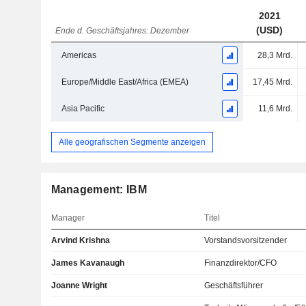
2021
(USD)
Ende d. Geschäftsjahres: Dezember
Americas
28,3 Mrd.
Europe/Middle East/Africa (EMEA)
17,45 Mrd.
Asia Pacific
11,6 Mrd.
Alle geografischen Segmente anzeigen
Management: IBM
Manager
Titel
Arvind Krishna
Vorstandsvorsitzender
James Kavanaugh
Finanzdirektor/CFO
Joanne Wright
Geschäftsführer