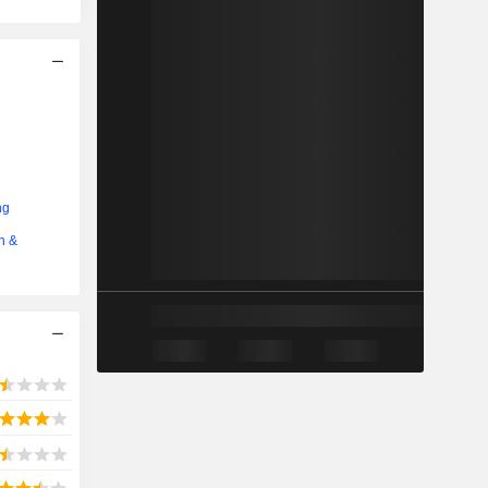
ng
n &