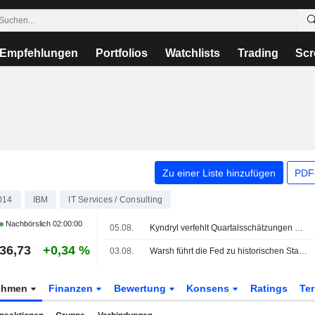
Empfehlungen
Portfolios
Watchlists
Trading
Scr
Zu einer Liste hinzufügen
PDF-
014
IBM
IT Services / Consulting
Nachbörslich
02:00:00
05.08.
Kyndryl verfehlt Quartalsschätzungen wegen schwacher Erlöse und Belastungen im Zusammenhang mit Stellenabbau
36,73
+0,34 %
03.08.
Warsh führt die Fed zu historischen Standards zurück, sagt Gary Cohn
ehmen
Finanzen
Bewertung
Konsens
Ratings
Te