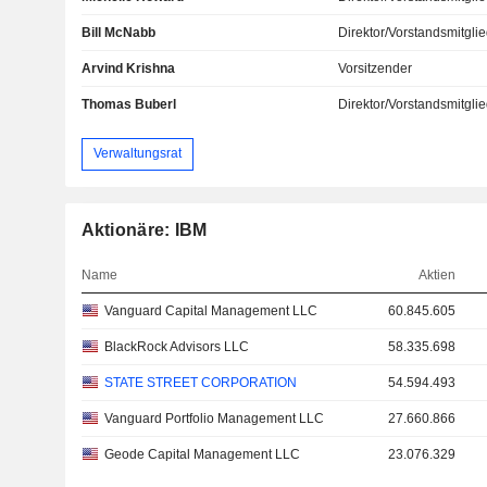
Bill McNabb
Direktor/Vorstandsmitgli
Arvind Krishna
Vorsitzender
Thomas Buberl
Direktor/Vorstandsmitgli
Verwaltungsrat
Aktionäre: IBM
Name
Aktien
Vanguard Capital Management LLC
60.845.605
BlackRock Advisors LLC
58.335.698
STATE STREET CORPORATION
54.594.493
Vanguard Portfolio Management LLC
27.660.866
Geode Capital Management LLC
23.076.329