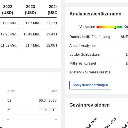
2022
2023
2024
2025
(USD)
(USD)
(USD)
(USD)
Analystenschätzungen
31,06 Mrd.
31,67 Mrd.
31,27 Mrd.
33,34 Mrd.
Verkaufen
Ka
17,95 Mrd.
18,49 Mrd.
19,43 Mrd.
22,19 Mrd.
Durchschnittl. Empfehlung
AUF
11,52 Mrd.
11,7 Mrd.
12,06 Mrd.
12 Mrd.
Anzahl Analysten
Letzter Schlusskurs
2
Mittleres Kursziel
2
Abstand / Mittleres Kursziel
Analystenschätzungen
Alter
Seit
63
06.04.2020
Gewinnrevisionen
59
11.01.2018
-
-