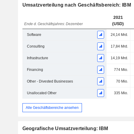
Umsatzverteilung nach Geschäftsbereich: IBM
2021
(USD)
Ende d. Geschäftsjahres: Dezember
Software
24,14 Mrd.
Consulting
17,84 Mrd.
Infrastructure
14,19 Mrd.
Financing
774 Mio.
Other - Divested Businesses
70 Mio.
Unallocated Other
335 Mio.
Alle Geschäftsbereiche ansehen
Geografische Umsatzverteilung: IBM