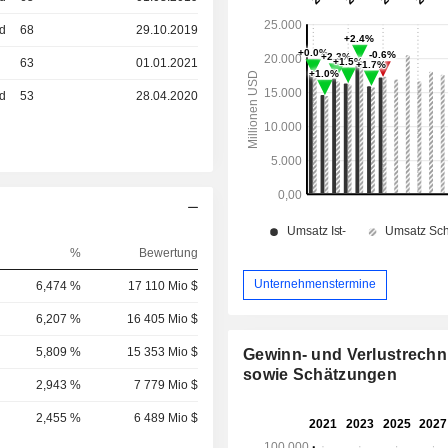
ed
68
29.10.2019
63
01.01.2021
ed
53
28.04.2020
%
Bewertung
Unternehmenstermine
6,474 %
17 110 Mio $
6,207 %
16 405 Mio $
5,809 %
15 353 Mio $
Gewinn- und Verlustrech
sowie Schätzungen
2,943 %
7 779 Mio $
2,455 %
6 489 Mio $