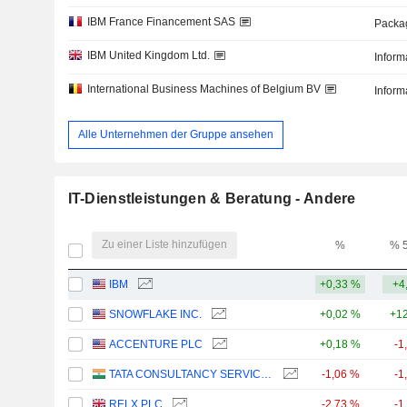
IBM France Financement SAS
Packa
IBM United Kingdom Ltd.
Inform
International Business Machines of Belgium BV
Inform
Alle Unternehmen der Gruppe ansehen
IT-Dienstleistungen & Beratung - Andere
Zu einer Liste hinzufügen
%
% 
IBM
+0,33 %
+4
SNOWFLAKE INC.
+0,02 %
+12
ACCENTURE PLC
+0,18 %
-1
TATA CONSULTANCY SERVICES LTD.
-1,06 %
-1
RELX PLC
-2,73 %
-1