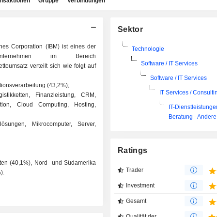
ansaktionen
Gruppe
Verbindungen
Sektor
nes Corporation (IBM) ist eines der
Technologie
Unternehmen im Bereich
Software / IT Services
toumsatz verteilt sich wie folgt auf
Software / IT Services
tionsverarbeitung (43,2%);
IT Services / Consulti
stikketten, Finanzleistung, CRM,
tion, Cloud Computing, Hosting,
IT-Dienstleistunge
Beratung - Andere
urlösungen, Mikrocomputer, Server,
Ratings
taaten (40,1%), Nord- und Südamerika
Trader
).
Investment
Gesamt
Qualität der