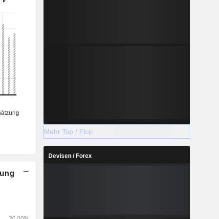
Mehr Top / Flop
Devisen / Forex
nung