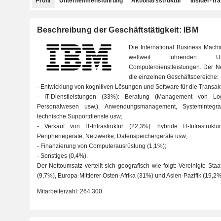
Profil
Unternehmensführung
Aktionärsstruktur
Insider-Tr
Beschreibung der Geschäftstätigkeit: IBM
Die International Business Machi
weltweit führenden 
Computerdienstleistungen. Der Net
die einzelnen Geschäftsbereiche:
- Entwicklung von kognitiven Lösungen und Software für die Transak
- IT-Dienstleistungen (33%): Beratung (Management von Logi
Personalwesen usw.), Anwendungsmanagement, Systemintegra
technische Supportdienste usw;
- Verkauf von IT-Infrastruktur (22,3%): hybride IT-Infrastrukt
Peripheriegeräte, Netzwerke, Datenspeichergeräte usw;
- Finanzierung von Computerausrüstung (1,1%);
- Sonstiges (0,4%).
Der Nettoumsatz verteilt sich geografisch wie folgt: Vereinigte S
(9,7%), Europa-Mittlerer Osten-Afrika (31%) und Asien-Pazifik (19,2%
Mitarbeiterzahl:
264.300