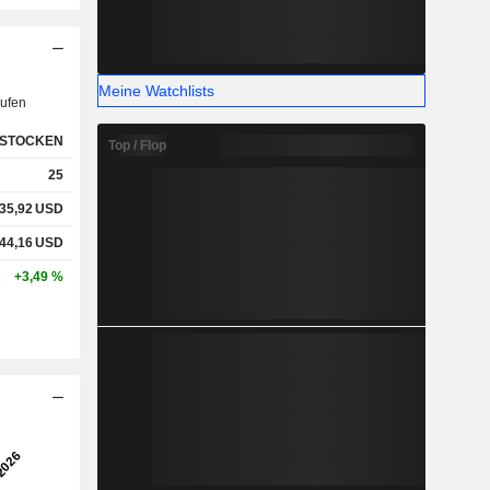
Meine Watchlists
ufen
STOCKEN
Top / Flop
25
35,92
USD
44,16
USD
+3,49 %