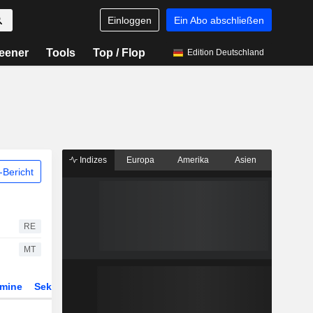
Einloggen
Ein Abo abschließen
eener
Tools
Top / Flop
Edition Deutschland
Indizes
Europa
Amerika
Asien
Bericht
RE
MT
rmine
Sektor
Derivate
ETFs