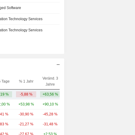
ged Software
ation Technology Services
ation Technology Services
Veränd. 3
5 Tage
% 1 Jahr
Kap.($)
Jahre
,19 %
-5,88 %
+63,56 %
222 Mrd.
,00 %
+53,98 %
+90,10 %
110 Mrd.
,41 %
-30,90 %
-45,28 %
104 Mrd.
,83 %
-21,27 %
-31,48 %
91,82 Mrd.
,42 %
-27,67 %
+2,53 %
63,87 Mrd.