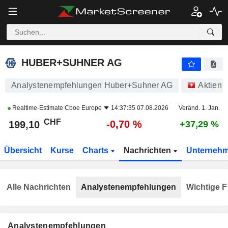
HUBER+SUHNER AG
199,10
CHF
-0,70 %
HUBER+SUHNER AG
Analystenempfehlungen Huber+Suhner AG
Aktien
Realtime-Estimate
Cboe Europe
14:37:35 07.08.2026
Veränd. 1. Jan.
CHF
-0,70 %
199,10
+37,29 %
Übersicht
Kurse
Charts
Nachrichten
Unterneh
Alle Nachrichten
Analystenempfehlungen
Wichtige F
Analystenempfehlungen