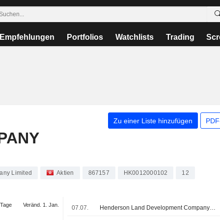
Empfehlungen
Portfolios
Watchlists
Trading
Scr
Zu einer Liste hinzufügen
PDF-
PANY
any Limited
Aktien
867157
HK0012000102
12
 Tage
Veränd. 1. Jan.
07.07.
Henderson Land Development Company Limited kündigt Änderungen im Verwaltungsrat und in den Ausschüssen an