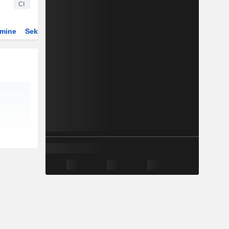
CI
rmine
Sektor
Derivate
ETFs