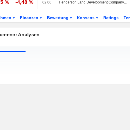
35 %
-4,48 %
02.06.
Henderson Land Development Company Limited beschließt Schlussdividende
ehmen
Finanzen
Bewertung
Konsens
Ratings
Te
creener Analysen