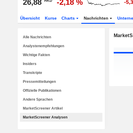
26,88
-2,18 %
HKD
-5,
Übersicht
Kurse
Charts
Nachrichten
Untern
MarketS
Alle Nachrichten
Analystenempfehlungen
Wichtige Fakten
Insiders
Transkripte
Pressemitteilungen
Offizielle Publikationen
Andere Sprachen
MarketScreener Artikel
MarketScreener Analysen