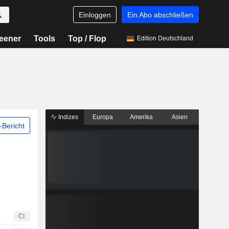
Einloggen
Ein Abo abschließen
eener
Tools
Top / Flop
Edition Deutschland
Indizes
Europa
Amerika
Asien
Bericht
CI