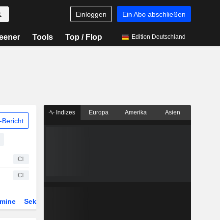
Einloggen
Ein Abo abschließen
eener
Tools
Top / Flop
Edition Deutschland
Indizes
Europa
Amerika
Asien
Bericht
CI
CI
rmine
Sektor
Derivate
ETFs