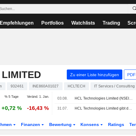
Empfehlungen
Portfolios
Watchlists
Trading
Scr
LIMITED
Zu einer Liste hinzufügen
PDF-
n
932461
INE860A01027
HCLTECH
IT Services / Consulting
% 5 Tage
Veränd. 1. Jan.
03.08.
HCL Technologies Limited (NSEI:HCLTECH) schloss die Übernahme des Telco-Solutions-Geschäfts der Hewlett Packard Enterprise Company (NYSE:HPE) ab.
+0,72 %
-16,43 %
31.07.
HCL Technologies Limited gibt den Rücktritt von Nishi Vasudeva als unabhängige Direktorin sowie ihr Ausscheiden als Vorsitzende des Stakeholders' Relationship Committee und als Mitglied des Audit Committee, Risk Management Committee sowie des Nomination & Remuneration Committee zum 31. Juli 2026 bekannt
ehmen
Finanzen
Bewertung
Konsens
Ratings
Te