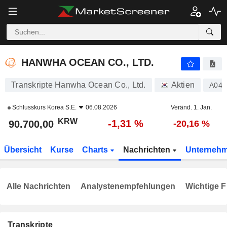
HANWHA OCEAN CO., LTD.
90.700,00
₩
-1,31 %
HANWHA OCEAN CO., LTD.
Transkripte Hanwha Ocean Co., Ltd.
Aktien
A042
Schlusskurs
Korea S.E.
06.08.2026
Veränd. 1. Jan.
KRW
-1,31 %
90.700,00
-20,16 %
Übersicht
Kurse
Charts
Nachrichten
Unterneh
Alle Nachrichten
Analystenempfehlungen
Wichtige F
Transkripte