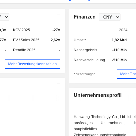
Finanzen
0,3x
KGV 2025
-27x
2024
,77x
EV / Sales 2025
2,62x
Umsatz
1,82 Mrd.
-
Rendite 2025
-
Nettoergebnis
-110 Mio.
Nettoverschuldung
-510 Mio.
Mehr Bewertungskennzahlen
Mehr Fin
* Schätzungen
Unternehmensprofil
Hanwang Technology Co., Ltd. ist ei
ansässiges Unternehmen, 
hauptsächlich
Zeichenerkennungstechnol