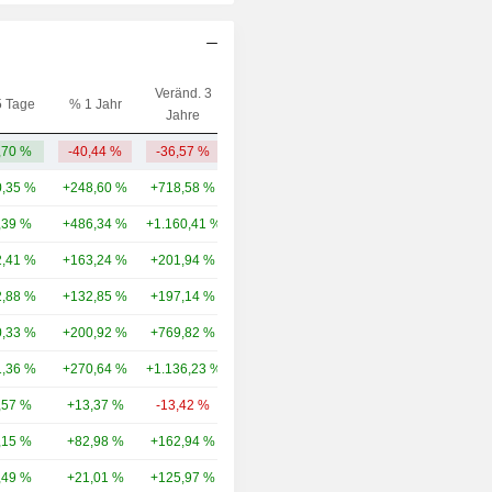
Veränd. 3
5 Tage
% 1 Jahr
Kap.($)
Jahre
,70 %
-40,44 %
-36,57 %
588 Mio.
,35 %
+248,60 %
+718,58 %
299 Mrd.
,39 %
+486,34 %
+1.160,41 %
190 Mrd.
,41 %
+163,24 %
+201,94 %
70,47 Mrd.
,88 %
+132,85 %
+197,14 %
41,56 Mrd.
,33 %
+200,92 %
+769,82 %
33,12 Mrd.
,36 %
+270,64 %
+1.136,23 %
27,92 Mrd.
,57 %
+13,37 %
-13,42 %
26,08 Mrd.
,15 %
+82,98 %
+162,94 %
21,03 Mrd.
,49 %
+21,01 %
+125,97 %
19,26 Mrd.