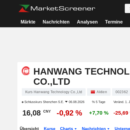
Märkte
Nachrichten
Analysen
Termine
HANWANG TECHNO
CO.,LTD
Kurs Hanwang Technology Co.,Ltd
Aktien
002362
Schlusskurs
Shenzhen S.E.
06.08.2026
% 5 Tage
Veränd. 1. 
16,08
-0,92 %
CNY
+7,70 %
-25,69
Übersicht
Kurse
Charts
Nachrichten
Untern