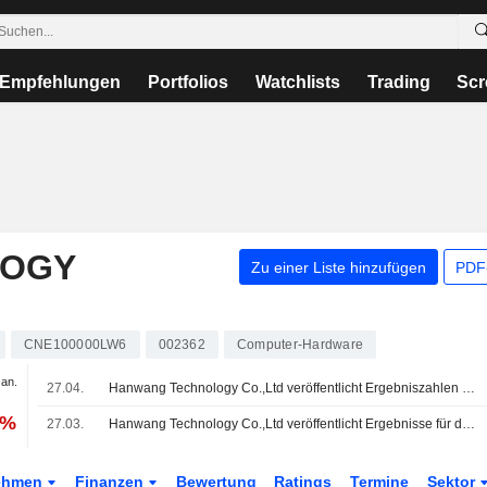
Empfehlungen
Portfolios
Watchlists
Trading
Scr
LOGY
Zu einer Liste hinzufügen
PDF-
CNE100000LW6
002362
Computer-Hardware
Jan.
27.04.
Hanwang Technology Co.,Ltd veröffentlicht Ergebniszahlen für das erste Quartal zum 31. März 2026
 %
27.03.
Hanwang Technology Co.,Ltd veröffentlicht Ergebnisse für das am 31. Dezember 2025 endende Geschäftsjahr
ehmen
Finanzen
Bewertung
Ratings
Termine
Sektor