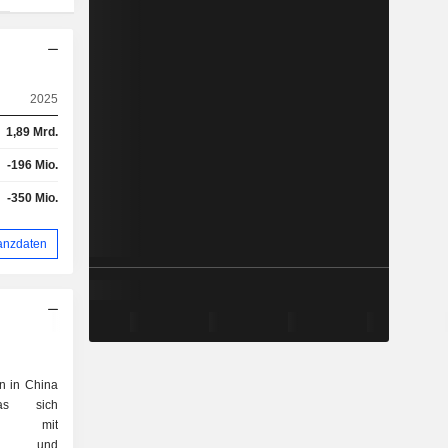
2025
1,89 Mrd.
-196 Mio.
-350 Mio.
anzdaten
n in China
das sich
 mit
ogie und