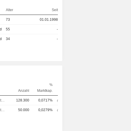
Alter
Seit
73
01.01.1998
ed
55
-
ed
34
-
%
Anzahl
Marktkap.
Verwaltungsratsmitglied
128.300
0,0717%
Verwaltungsratsmitglied
50.000
0,0279%