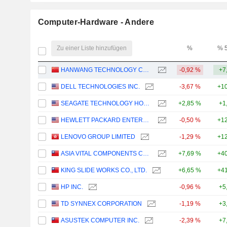
Computer-Hardware - Andere
Zu einer Liste hinzufügen
%
% 
HANWANG TECHNOLOGY CO.,LTD
-0,92 %
+7
DELL TECHNOLOGIES INC.
-3,67 %
+10
SEAGATE TECHNOLOGY HOLDINGS PLC
+2,85 %
+1
HEWLETT PACKARD ENTERPRISE COMPANY
-0,50 %
+12
LENOVO GROUP LIMITED
-1,29 %
+12
ASIA VITAL COMPONENTS CO., LTD.
+7,69 %
+40
KING SLIDE WORKS CO., LTD.
+6,65 %
+41
HP INC.
-0,96 %
+5
TD SYNNEX CORPORATION
-1,19 %
+3
ASUSTEK COMPUTER INC.
-2,39 %
+7