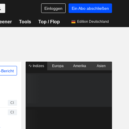
Einloggen
Ein Abo abschließen
eener
Tools
Top / Flop
Edition Deutschland
Indizes
Europa
Amerika
Asien
Bericht
CI
CI