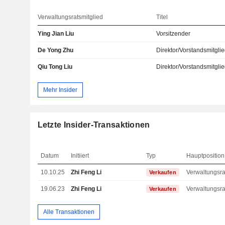
Verwaltungsratsmitglied
Titel
Ying Jian Liu
Vorsitzender
De Yong Zhu
Direktor/Vorstandsmitgli
Qiu Tong Liu
Direktor/Vorstandsmitgli
Mehr Insider
Letzte Insider-Transaktionen
Datum
Initiiert
Typ
Hauptposition
10.10.25
Zhi Feng Li
Verkaufen
19.06.23
Zhi Feng Li
Verkaufen
Alle Transaktionen