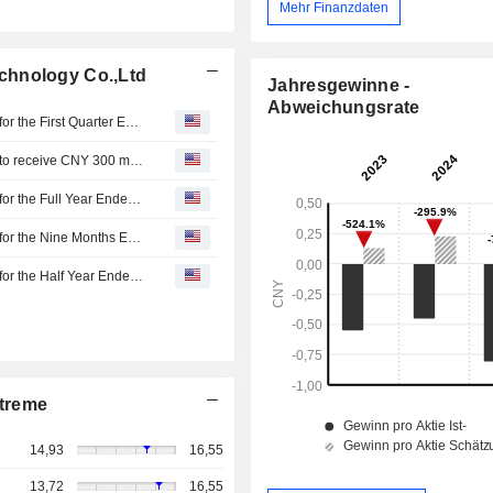
Mehr Finanzdaten
chnology Co.,Ltd
Jahresgewinne -
Abweichungsrate
Hanwang Technology Co.,Ltd Reports Earnings Results for the First Quarter Ended March 31, 2026
Hanwang Technology Co.,Ltd announced that it expects to receive CNY 300 million in funding
Hanwang Technology Co.,Ltd Reports Earnings Results for the Full Year Ended December 31, 2025
Hanwang Technology Co.,Ltd Reports Earnings Results for the Nine Months Ended September 30, 2025
Hanwang Technology Co.,Ltd Reports Earnings Results for the Half Year Ended June 30, 2025
treme
14,93
16,55
13,72
16,55