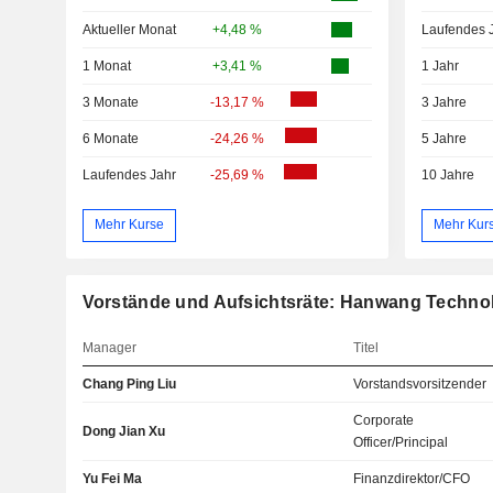
Aktueller Monat
+4,48 %
Laufendes 
1 Monat
+3,41 %
1 Jahr
3 Monate
-13,17 %
3 Jahre
6 Monate
-24,26 %
5 Jahre
Laufendes Jahr
-25,69 %
10 Jahre
Mehr Kurse
Mehr Kur
Vorstände und Aufsichtsräte: Hanwang Technol
Manager
Titel
Chang Ping Liu
Vorstandsvorsitzender
Corporate
Dong Jian Xu
Officer/Principal
Yu Fei Ma
Finanzdirektor/CFO