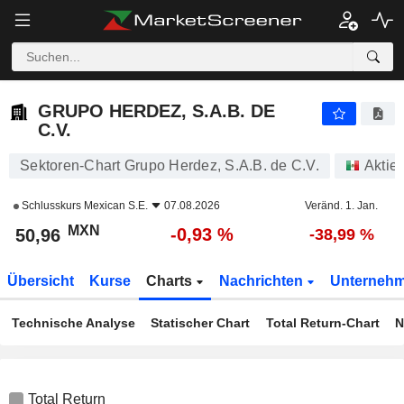
GRUPO HERDEZ, S.A.B. DE C.V.
50,96
$
-0,93 %
GRUPO HERDEZ, S.A.B. DE
C.V.
Sektoren-Chart Grupo Herdez, S.A.B. de C.V.
Aktie
Schlusskurs
Mexican S.E.
07.08.2026
Veränd. 1. Jan.
MXN
-0,93 %
50,96
-38,99 %
Übersicht
Kurse
Charts
Nachrichten
Unterneh
Technische Analyse
Statischer Chart
Total Return-Chart
N
Total Return