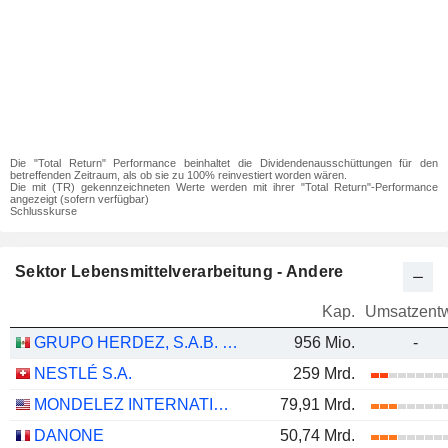
Die "Total Return" Performance beinhaltet die Dividendenausschüttungen für den
betreffenden Zeitraum, als ob sie zu 100% reinvestiert worden wären.
Die mit (TR) gekennzeichneten Werte werden mit ihrer "Total Return"-Performance
angezeigt (sofern verfügbar)
Schlusskurse
Sektor Lebensmittelverarbeitung - Andere
Kap.
Umsatzentw
GRUPO HERDEZ, S.A.B. DE C.V.
956 Mio.
-
NESTLÉ S.A.
259 Mrd.
MONDELEZ INTERNATIONAL, INC.
79,91 Mrd.
DANONE
50,74 Mrd.