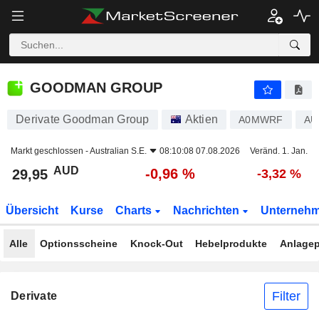
GOODMAN GROUP
29,95
$
-0,96 %
GOODMAN GROUP
Derivate Goodman Group
Aktien
A0MWRF
AU
Markt geschlossen -
Australian S.E.
08:10:08 07.08.2026
Veränd. 1. Jan.
AUD
-0,96 %
29,95
-3,32 %
Übersicht
Kurse
Charts
Nachrichten
Unterneh
Alle
Optionsscheine
Knock-Out
Hebelprodukte
Anlagep
Filter
Derivate