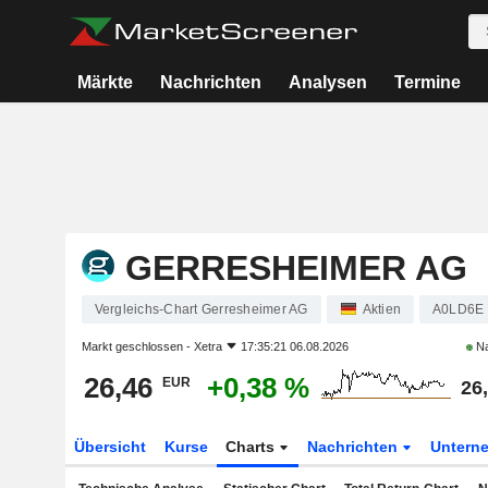
Märkte
Nachrichten
Analysen
Termine
GERRESHEIMER AG
Vergleichs-Chart Gerresheimer AG
Aktien
A0LD6E
Markt geschlossen -
Xetra
17:35:21 06.08.2026
Na
26,46
+0,38 %
EUR
26
Übersicht
Kurse
Charts
Nachrichten
Untern