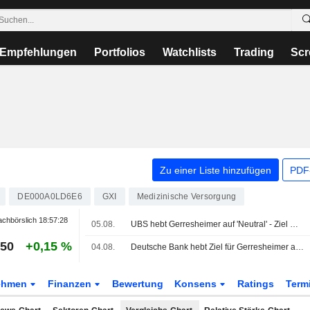
Empfehlungen
Portfolios
Watchlists
Trading
Scr
Zu einer Liste hinzufügen
PDF-
DE000A0LD6E6
GXI
Medizinische Versorgung
chbörslich
18:57:28
05.08.
UBS hebt Gerresheimer auf 'Neutral' - Ziel mehr als verdoppelt
,50
+0,15 %
04.08.
Deutsche Bank hebt Ziel für Gerresheimer auf 26 Euro - 'Hold'
ehmen
Finanzen
Bewertung
Konsens
Ratings
Term