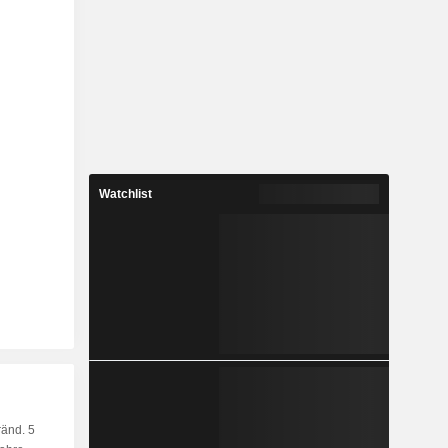
Watchlist
änd. 5
Kap.
KF
MF
LF