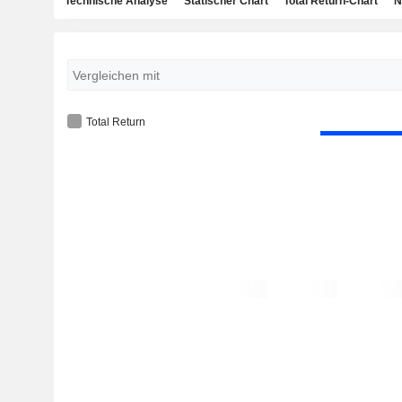
Technische Analyse
Statischer Chart
Total Return-Chart
N
Total Return