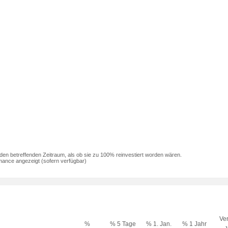
den betreffenden Zeitraum, als ob sie zu 100% reinvestiert worden wären.
mance angezeigt (sofern verfügbar)
Ver
%
% 5 Tage
% 1. Jan.
% 1 Jahr