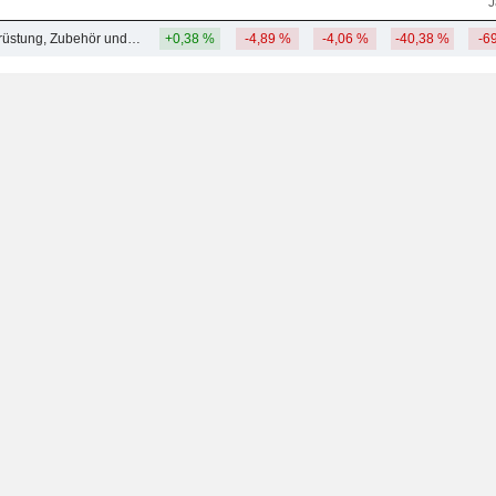
J
Medizinische Ausrüstung, Zubehör und Vertrieb - Andere
+0,38 %
-4,89 %
-4,06 %
-40,38 %
-6