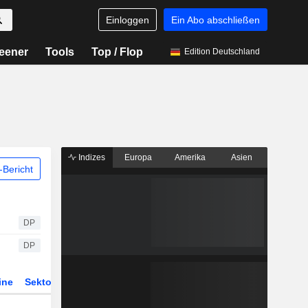
Einloggen
Ein Abo abschließen
eener
Tools
Top / Flop
Edition Deutschland
Indizes
Europa
Amerika
Asien
Bericht
DP
DP
ine
Sektor
Derivate
ETFs