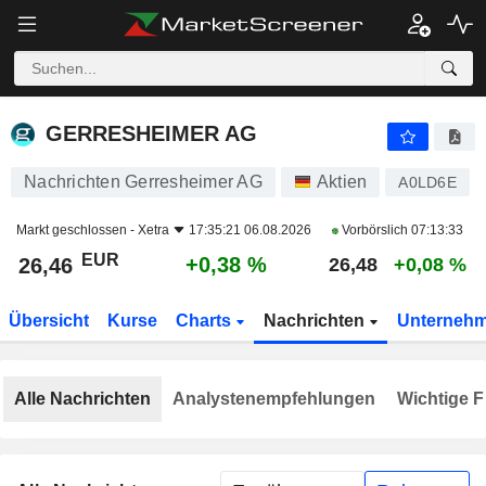
GERRESHEIMER AG
26,46
€
+0,38 %
GERRESHEIMER AG
Nachrichten Gerresheimer AG
Aktien
A0LD6E
Markt geschlossen -
Xetra
17:35:21 06.08.2026
Vorbörslich
07:13:33
EUR
+0,38 %
26,46
26,48
+0,08 %
Übersicht
Kurse
Charts
Nachrichten
Unterneh
Alle Nachrichten
Analystenempfehlungen
Wichtige F