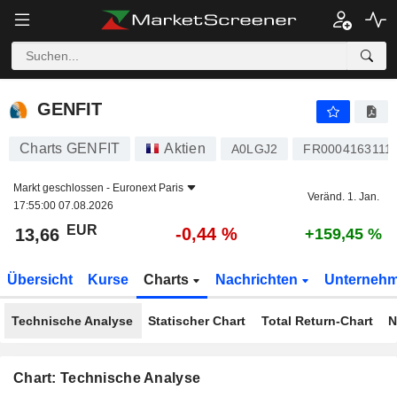
GENFIT
13,66
€
-0,44 %
GENFIT
Charts GENFIT
Aktien
A0LGJ2
FR0004163111
Markt geschlossen -
Euronext Paris
Veränd. 1. Jan.
17:55:00 07.08.2026
EUR
-0,44 %
13,66
+159,45 %
Übersicht
Kurse
Charts
Nachrichten
Unterneh
Technische Analyse
Statischer Chart
Total Return-Chart
N
Chart: Technische Analyse