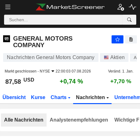
GENERAL MOTORS COMPANY
87,58
$
+0,74 %
GENERAL MOTORS
COMPANY
Nachrichten General Motors Company
Aktien
A1
Markt geschlossen -
NYSE
22:00:03 07.08.2026
Veränd. 1. Jan.
USD
+0,74 %
87,58
+7,70 %
Übersicht
Kurse
Charts
Nachrichten
Unterneh
Alle Nachrichten
Analystenempfehlungen
Wichtige F