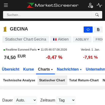
GECINA
74,50
€
-0,47 %
GECINA
Statischer Chart Gecina
Aktien
A0BLMY
FR00
Realtime
Euronext Paris
11:05:46 07.08.2026
Veränd. 1. Jan.
EUR
-0,47 %
74,50
-7,91 %
Übersicht
Kurse
Charts
Nachrichten
Unterneh
Technische Analyse
Statischer Chart
Total Return-Chart
N
Dauer
Zeitraum