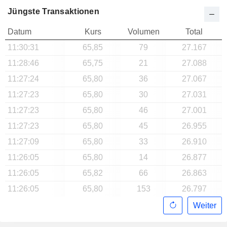
Jüngste Transaktionen
Datum
Kurs
Volumen
Total
11:30:31
65,85
79
27.167
11:28:46
65,75
21
27.088
11:27:24
65,80
36
27.067
11:27:23
65,80
30
27.031
11:27:23
65,80
46
27.001
11:27:23
65,80
45
26.955
11:27:09
65,80
33
26.910
11:26:05
65,80
14
26.877
11:26:05
65,82
66
26.863
11:26:05
65,80
153
26.797
Weiter