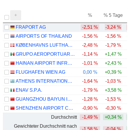
%
% 5 Tage
%
FRAPORT AG
-2,51 %
-3,24 %
AIRPORTS OF THAILAND
-1,56 %
-1,56 %
+
KØBENHAVNS LUFTHAVNE A/S
-2,48 %
-1,79 %
-
GRUPO AEROPORTUARIO DEL CENTRO NORTE, S.A.B. DE C.V.
-1,14 %
+1,47 %
HAINAN AIRPORT INFRASTRUCTURE CO., LTD
-1,01 %
+2,43 %
-
FLUGHAFEN WIEN AG
0,00 %
+0,39 %
ATHENS INTERNATIONAL AIRPORT AE
-1,64 %
-1,03 %
ENAV S.P.A.
-1,79 %
+3,58 %
+
GUANGZHOU BAIYUN INTERNATIONAL AIRPORT COMPANY LIMITED
-1,28 %
-1,53 %
-
SHENZHEN AIRPORT CO., LTD.
-0,90 %
-0,30 %
Durchschnitt
-1,49 %
+0,34 %
Gewichteter Durchschnitt nach
-1,58 %
-0,04 %
+