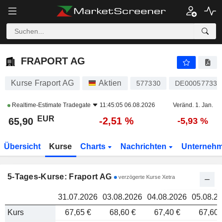
FRAPORT AG
65,90
FRAPORT AG
Kurse Fraport AG
Aktien
577330
DE000577330
Realtime-Estimate
Tradegate
11:45:05 06.08.2026
Veränd. 1. Jan.
EUR
-2,51 %
65,90
-5,93 %
Übersicht
Kurse
Charts
Nachrichten
Unterneh
5-Tages-Kurse: Fraport AG
verzögerte Kurse Xetra
31.07.2026
03.08.2026
04.08.2026
05.08.2
Kurs
67,65 €
68,60 €
67,40 €
67,60 