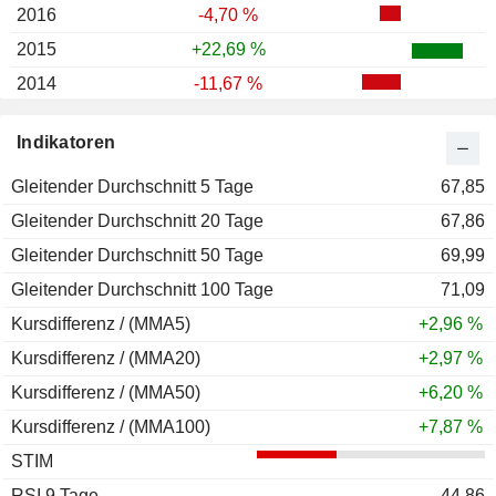
2016
-4,70 %
2015
+22,69 %
2014
-11,67 %
2013
+23,80 %
Indikatoren
2012
+15,62 %
Gleitender Durchschnitt 5 Tage
2011
-19,42 %
67,85
Gleitender Durchschnitt 20 Tage
2010
+29,99 %
67,86
Gleitender Durchschnitt 50 Tage
2009
+17,37 %
69,99
Gleitender Durchschnitt 100 Tage
2008
-42,62 %
71,09
Kursdifferenz / (MMA5)
2007
-0,28 %
+2,96 %
Kursdifferenz / (MMA20)
2006
+20,31 %
+2,97 %
Kursdifferenz / (MMA50)
2005
+43,04 %
+6,20 %
Kursdifferenz / (MMA100)
2004
+37,68 %
+7,87 %
STIM
2003
+34,12 %
RSI 9 Tage
2002
-35,85 %
44,86