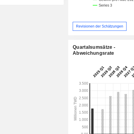
Revisionen der Schätzungen
Quartalsumsätze -
Abweichungsrate