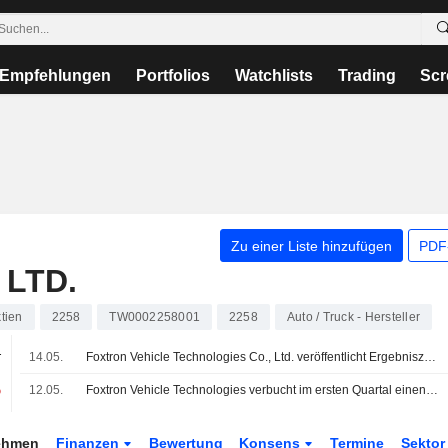
Empfehlungen
Portfolios
Watchlists
Trading
Scr
Zu einer Liste hinzufügen
PDF-
 LTD.
tien
2258
TW0002258001
2258
Auto / Truck - Hersteller
.
14.05.
Foxtron Vehicle Technologies Co., Ltd. veröffentlicht Ergebniszahlen für das erste Quartal zum 31. März 2026
%
12.05.
Foxtron Vehicle Technologies verbucht im ersten Quartal einen Verlust von 899 Mio. NT$
ehmen
Finanzen
Bewertung
Konsens
Termine
Sekto