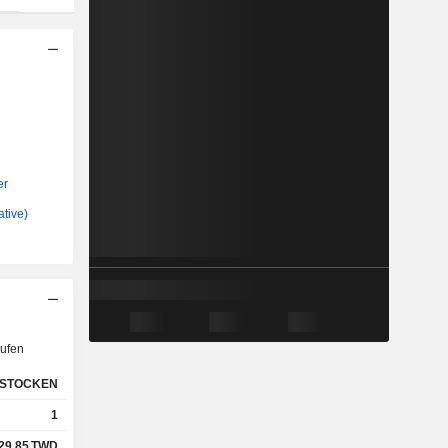
er
ative)
ufen
STOCKEN
1
29,85
TWD