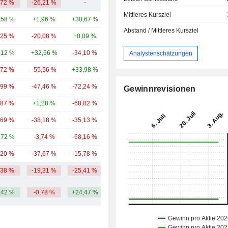
,72 %
-26,21 %
-
1,62 Mrd.
Mittleres Kursziel
,58 %
+1,96 %
+30,67 %
1.298 Mrd.
Abstand / Mittleres Kursziel
,25 %
-20,08 %
+0,09 %
114 Mrd.
,12 %
+32,56 %
-34,10 %
23,17 Mrd.
Analystenschätzungen
,72 %
-55,56 %
+33,98 %
14,29 Mrd.
,99 %
-47,46 %
-72,24 %
12,76 Mrd.
Gewinnrevisionen
,87 %
+1,28 %
-68,02 %
11,86 Mrd.
,69 %
-38,18 %
-35,13 %
11,61 Mrd.
,72 %
-3,74 %
-68,16 %
7,84 Mrd.
,20 %
-37,67 %
-15,78 %
7,08 Mrd.
,38 %
-19,31 %
-25,41 %
150,24 Mrd.
,42 %
-0,78 %
+24,47 %