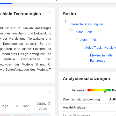
Vehicle Technologies
Sektor
Zyklische Konsumgüter
td ist ein in Taiwan ansässiges
Autos - Teile
 mit der Forschung und Entwicklung
e der Herstellung, Verwaltung und
Autos - Teile
d Komponenten befasst. Zu den
Auto / Truck - Herstell
ehören eine offene Plattform für
n modulares Design ermöglicht und
Elektrische (altern
r Modelle entsprechend den
Fahrzeuge
rototypen der Modelle B und C,
wie Serienfahrzeuge des Modells T.
Analystenschätzungen
Verkaufen
Ka
Durchschnittl. Empfehlung
AUF
Veränd. 3
5 Tage
% 1 Jahr
Kap.($)
Anzahl Analysten
Jahre
Letzter Schlusskurs