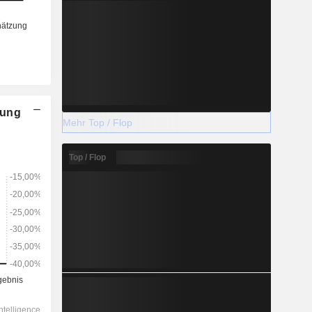
nung
Mehr Top / Flop
Top / Flop