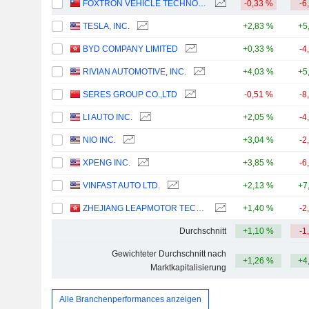
FOXTRON VEHICLE TECHNOLOGIES CO., LTD.
-0,33 %
-6
TESLA, INC.
+2,83 %
+5
BYD COMPANY LIMITED
+0,33 %
-4
RIVIAN AUTOMOTIVE, INC.
+4,03 %
+5
SERES GROUP CO.,LTD
-0,51 %
-8
LI AUTO INC.
+2,05 %
-4
NIO INC.
+3,04 %
-2
XPENG INC.
+3,85 %
-6
VINFAST AUTO LTD.
+2,13 %
+7
ZHEJIANG LEAPMOTOR TECHNOLOGY CO., LTD.
+1,40 %
-2
Durchschnitt
+1,10 %
-1
Gewichteter Durchschnitt nach
+1,26 %
+4
Marktkapitalisierung
Alle Branchenperformances anzeigen