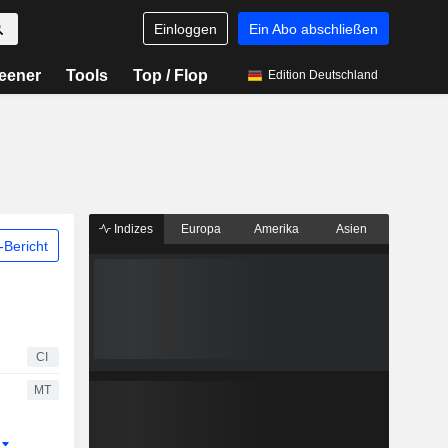
Einloggen
Ein Abo abschließen
eener
Tools
Top / Flop
Edition Deutschland
Indizes
Europa
Amerika
Asien
Bericht
CI
MT
r