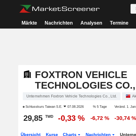
Märkte
Nachrichten
Analysen
Termine
FOXTRON VEHICLE
TECHNOLOGIES CO.,
Unternehmen Foxtron Vehicle Technologies Co., Ltd.
Ak
Schlusskurs
Taiwan S.E.
07.08.2026
% 5 Tage
Veränd. 1. Jan
29,85
-0,33 %
TWD
-6,72 %
-30,74 
Übersicht
Kurse
Charts
Nachrichten
Untern