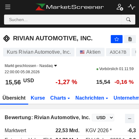
RIVIAN AUTOMOTIVE, INC.
15,56
$
-1,27 %
RIVIAN AUTOMOTIVE, INC.
Kurs Rivian Automotive, Inc.
Aktien
A3C47B
U
Markt geschlossen -
Nasdaq
Vorbörslich
01:11:59
22:00:00 05.08.2026
USD
-1,27 %
15,56
15,54
-0,16 %
Übersicht
Kurse
Charts
Nachrichten
Unterneh
Bewertung: Rivian Automotive, Inc.
Marktwert
22,53 Mrd.
KGV 2026 *
-6,3