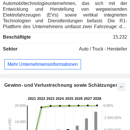
Automobiltechnologieunternehmen, das sich mit der
Entwicklung und Herstellung von wegweisenden
Elektrofahrzeugen (EVs) sowie vertikal integrierten
Technologien und Dienstleistungen befasst. Die R1-
Plattform des Unternehmens umfasst zwei Fahrzeuge: den
R1T, einen zweireihigen Pickup für fünf Passagiere, und den
Beschäftigte
15.232
R1S, einen dreireihigen Sport Utility Vehicle (SUV) für
sieben Passagiere. Im gewerblichen Markt bietet das
Sektor
Auto / Truck - Hersteller
Unternehmen eine Rivian Commercial Vehicle (RCV)-
Plattform an. Das Fahrzeug auf dieser Plattform ist der
Electric Delivery Van (EDV), der von Rivian in
Mehr Unternehmensinformationen
Zusammenarbeit mit Amazon entworfen und entwickelt
wurde. Das Unternehmen bietet zudem FleetOS an, seine
proprietäre, durchgängige und zentralisierte
Abonnementplattform für das Flottenmanagement. Darüber
Gewinn- und Verlustrechnung sowie Schätzungen
hinaus bietet es eine Vielzahl von Dienstleistungen an,
darunter Fahrzeugreparatur und -wartung, Finanzierung,
Versicherung, Joint Ventures, Software-Abonnements und
Fahrzeugzubehör. Zu den weiteren Dienstleistungen
gehören unter anderem Dienstleistungen im Bereich der
elektrischen Fahrzeugarchitektur und der
Softwareentwicklung.