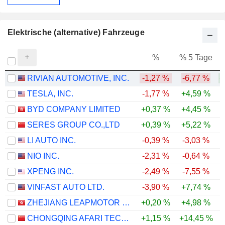
Elektrische (alternative) Fahrzeuge
%
% 5 Tage
%
RIVIAN AUTOMOTIVE, INC.
-1,27 %
-6,77 %
+
TESLA, INC.
-1,77 %
+4,59 %
BYD COMPANY LIMITED
+0,37 %
+4,45 %
-
SERES GROUP CO.,LTD
+0,39 %
+5,22 %
-
LI AUTO INC.
-0,39 %
-3,03 %
-
NIO INC.
-2,31 %
-0,64 %
XPENG INC.
-2,49 %
-7,55 %
-
VINFAST AUTO LTD.
-3,90 %
+7,74 %
ZHEJIANG LEAPMOTOR TECHNOLOGY CO., LTD.
+0,20 %
+4,98 %
-
CHONGQING AFARI TECHNOLOGY CO., LTD.
+1,15 %
+14,45 %