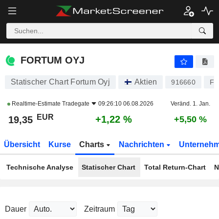
FORTUM OYJ
19,35
€
+1,22 %
FORTUM OYJ
Statischer Chart Fortum Oyj
Aktien
916660
FI
Realtime-Estimate
Tradegate
09:26:10 06.08.2026
Veränd. 1. Jan.
EUR
+1,22 %
19,35
+5,50 %
Übersicht
Kurse
Charts
Nachrichten
Unterneh
Technische Analyse
Statischer Chart
Total Return-Chart
N
Dauer
Zeitraum