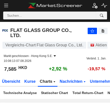
FLAT GLASS GROUP CO., LTD.
7,585
$
+2,92 %
FLAT GLASS GROUP CO.,
LTD.
Vergleichs-Chart Flat Glass Group Co., Ltd.
Aktien
Markt geschlossen -
Hong Kong S.E.
Veränd. 1. Jan.
10:08:13 07.08.2026
HKD
+2,92 %
7,585
-19,57 %
Übersicht
Kurse
Charts
Nachrichten
Unterneh
Technische Analyse
Statischer Chart
Total Return-Chart
N