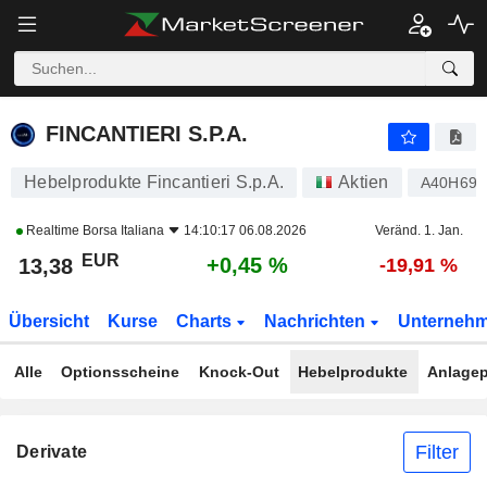
FINCANTIERI S.P.A.
13,38
€
+0,45 %
FINCANTIERI S.P.A.
Hebelprodukte Fincantieri S.p.A.
Aktien
A40H69
Realtime
Borsa Italiana
14:10:17 06.08.2026
Veränd. 1. Jan.
EUR
+0,45 %
13,38
-19,91 %
Übersicht
Kurse
Charts
Nachrichten
Unterneh
Alle
Optionsscheine
Knock-Out
Hebelprodukte
Anlagep
Filter
Derivate