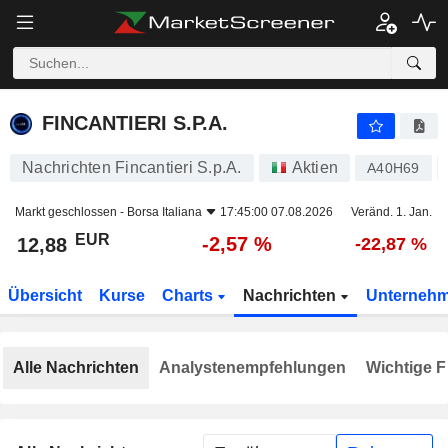
FINCANTIERI S.P.A.
12,88
€
-2,57 %
FINCANTIERI S.P.A.
Nachrichten Fincantieri S.p.A.
Aktien
A40H69
Markt geschlossen -
Borsa Italiana
17:45:00 07.08.2026
Veränd. 1. Jan.
EUR
-2,57 %
12,88
-22,87 %
Übersicht
Kurse
Charts
Nachrichten
Unterneh
Alle Nachrichten
Analystenempfehlungen
Wichtige F