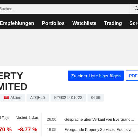
Empfehlungen
Portfolios
Watchlists
Trading
Scr
ERTY
Zu einer Liste hinzufügen
PDF-
MITED
Aktien
A2QHL5
KYG3224K1022
6666
5 Tage
Veränd. 1. Jan.
26.06.
Gespräche über Verkauf von Evergrande Property scheitern; Aktie fällt um 4%
,70 %
-8,77 %
19.05.
Evergrande Property Services: Exklusivitätsfrist für potenzielle Transaktion ohne Verlängerung abgelaufen