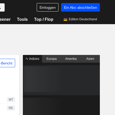
Einloggen
Ein Abo abschließen
eener
Tools
Top / Flop
Edition Deutschland
Indizes
Europa
Amerika
Asien
Bericht
MT
RE