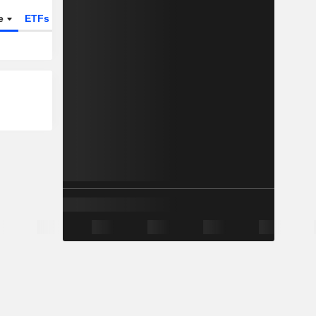
te
ETFs