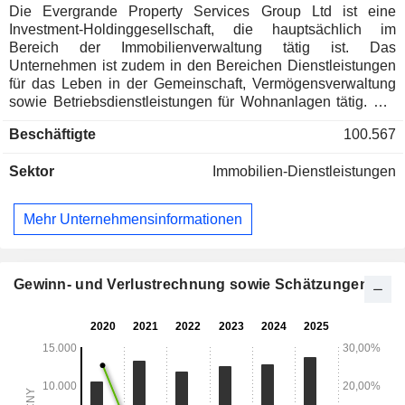
Die Evergrande Property Services Group Ltd ist eine
Investment-Holdinggesellschaft, die hauptsächlich im
Bereich der Immobilienverwaltung tätig ist. Das
Unternehmen ist zudem in den Bereichen Dienstleistungen
für das Leben in der Gemeinschaft, Vermögensverwaltung
sowie Betriebsdienstleistungen für Wohnanlagen tätig. Die
Immobilienverwaltungsdienstleistungen umfassen
Beschäftigte
100.567
grundlegende Immobilienverwaltungsdienstleistungen
sowie Mehrwertdienste für Nicht-Immobilieneigentümer,
Sektor
Immobilien-Dienstleistungen
darunter Wohnimmobilien, Bürogebäude,
Gewerbeimmobilien, öffentliche Gebäude,
Eisenbahnanlagen, Industrieparks, städtische öffentliche
Mehr Unternehmensinformationen
Dienstleistungen und andere. Die Dienstleistungen im
Bereich des gemeinschaftlichen Wohnens umfassen
gemeinschaftliche Einkaufsaktionen, Hausdienstleistungen,
Lieferdienste nach Hause sowie weitere Dienstleistungen
Gewinn- und Verlustrechnung sowie Schätzungen
zur Erleichterung des täglichen Lebens in der Gemeinschaft.
Die Dienstleistungen zur Verwaltung von Vermögenswerten
umfassen hauptsächlich die Vermietung von Parkplätzen,
die Vermietung und den Verkauf von Wohnraum sowie
Verwaltungsdienstleistungen für Sport- und
Unterhaltungskomplexe. Die Dienstleistungen im Bereich