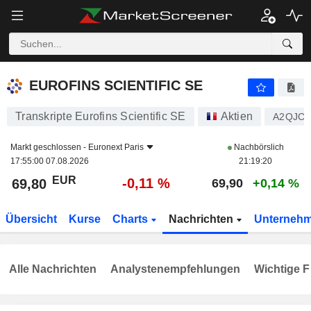
EUROFINS SCIENTIFIC SE
69,80
€
-0,11 %
EUROFINS SCIENTIFIC SE
Transkripte Eurofins Scientific SE
Aktien
A2QJC
Markt geschlossen -
Euronext Paris
Nachbörslich
17:55:00 07.08.2026
21:19:20
EUR
-0,11 %
69,80
69,90
+0,14 %
Übersicht
Kurse
Charts
Nachrichten
Unterneh
Alle Nachrichten
Analystenempfehlungen
Wichtige F