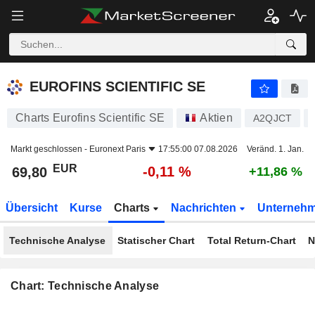
EUROFINS SCIENTIFIC SE
69,80
€
-0,11 %
EUROFINS SCIENTIFIC SE
Charts Eurofins Scientific SE
Aktien
A2QJCT
Markt geschlossen -
Euronext Paris
17:55:00 07.08.2026
Veränd. 1. Jan.
EUR
-0,11 %
69,80
+11,86 %
Übersicht
Kurse
Charts
Nachrichten
Unterneh
Technische Analyse
Statischer Chart
Total Return-Chart
N
Chart: Technische Analyse