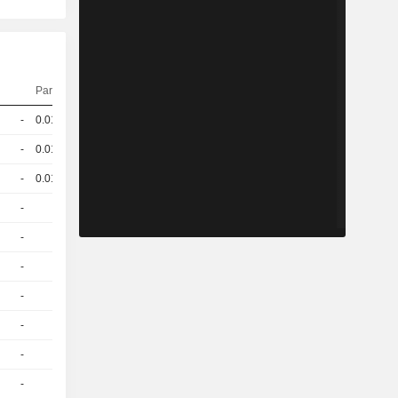
Parität
Kurs
-
0.013
-
EUR
-
0.014
-
EUR
-
0.013
-
EUR
-
1
-
EUR
-
1
-
EUR
-
1
-
EUR
-
1
-
EUR
-
1
-
EUR
-
1
-
EUR
-
1
-
EUR