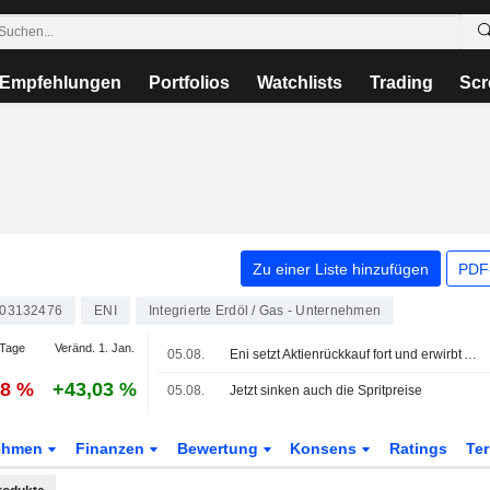
Empfehlungen
Portfolios
Watchlists
Trading
Scr
Zu einer Liste hinzufügen
PDF-
003132476
ENI
Integrierte Erdöl / Gas - Unternehmen
Tage
Veränd. 1. Jan.
05.08.
Eni setzt Aktienrückkauf fort und erwirbt Aktien für 115 Mio. EUR
08 %
+43,03 %
05.08.
Jetzt sinken auch die Spritpreise
ehmen
Finanzen
Bewertung
Konsens
Ratings
Te