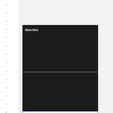
-
1
-
EUR
-
1
-
EUR
-
1
-
EUR
-
1
-
EUR
Watchlist
-
1
-
EUR
-
1
-
EUR
-
1
-
EUR
-
1
-
EUR
-
1
-
EUR
-
1
-
EUR
-
1
-
EUR
-
1
-
EUR
-
1
-
EUR
-
1
-
EUR