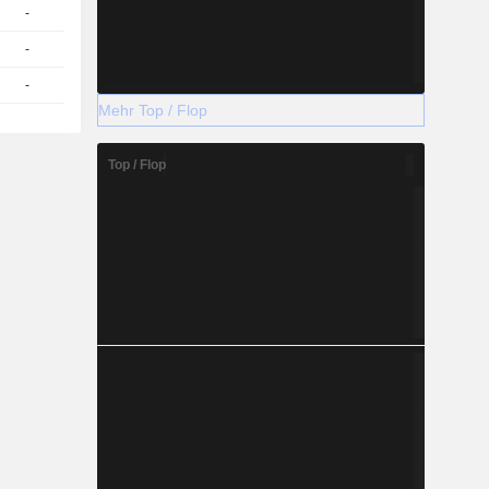
-
1
-
EUR
-
1
-
EUR
-
1
-
EUR
Mehr Top / Flop
Top / Flop