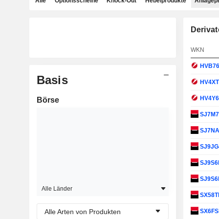
Alle
Optionsscheine
Knock-Out
Hebelprodukte
Anlagep
Derivat
WKN
HVB7
Basis
HV4X
HV4Y
Börse
SJ7M
SJ7N
SJ9JG
SJ9S
SJ9S6
Alle Länder
SX58
Alle Arten von Produkten
SX6F