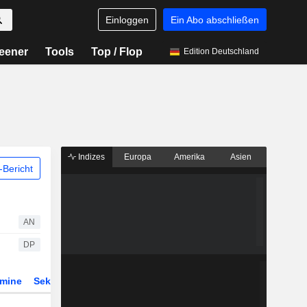
Einloggen
Ein Abo abschließen
eener
Tools
Top / Flop
Edition Deutschland
Indizes
Europa
Amerika
Asien
Bericht
AN
DP
rmine
Sektor
Derivate
ETFs