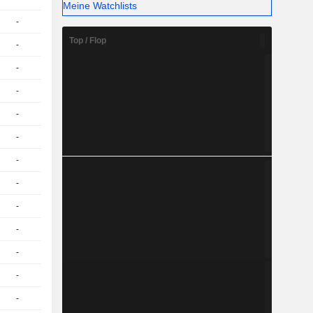
Meine Watchlists
-
1
-
EUR
Top / Flop
-
1
-
EUR
-
1
-
EUR
-
1
-
EUR
-
1
-
EUR
-
1
-
EUR
-
1
-
EUR
-
1
-
EUR
-
1
-
EUR
-
1
-
EUR
-
1
-
EUR
-
1
-
EUR
-
1
-
EUR