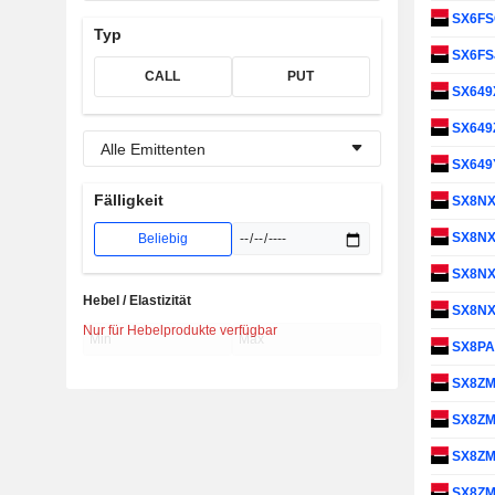
SX6F
Typ
SX6FS
CALL
PUT
SX649
SX649
Alle Emittenten
SX649
Fälligkeit
SX8N
SX8N
Beliebig
SX8N
Hebel / Elastizität
SX8N
Nur für Hebelprodukte verfügbar
SX8P
SX8Z
SX8Z
SX8Z
SX8Z