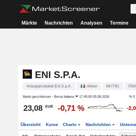
Märkte
Nachrichten
Analysen
Termine
ENI S.P.A.
Anlageprodukte Eni S.p.A.
Aktien
897791
IT0
Markt geschlossen -
Borsa Italiana
17:45:00 05.08.2026
% 5 
23,08
-0,71 %
EUR
-2,
Übersicht
Kurse
Charts
Nachrichten
Untern