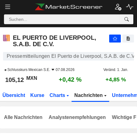
EL PUERTO DE LIVERPOOL, S.A.B. DE C.V.
105,12
$
+0,42 %
EL PUERTO DE LIVERPOOL,
S.A.B. DE C.V.
Pressemitteilungen El Puerto de Liverpool, S.A.B. de C.V.
Schlusskurs
Mexican S.E.
07.08.2026
Veränd. 1. Jan.
MXN
+0,42 %
105,12
+4,85 %
Übersicht
Kurse
Charts
Nachrichten
Unterneh
Alle Nachrichten
Analystenempfehlungen
Wichtige F