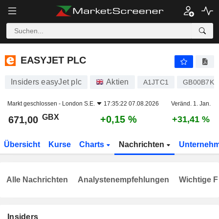
EASYJET PLC
671,00
p
+0,15 %
EASYJET PLC
Insiders easyJet plc
Aktien
A1JTC1
GB00B7KR
Markt geschlossen -
London S.E.
17:35:22 07.08.2026
Veränd. 1. Jan.
GBX
+0,15 %
671,00
+31,41 %
Übersicht
Kurse
Charts
Nachrichten
Unterneh
Alle Nachrichten
Analystenempfehlungen
Wichtige F
Insiders