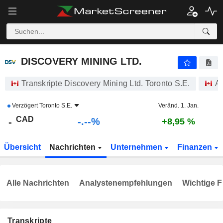
-.-
DISCOVERY MINING LTD.
-
$
-
%
DISCOVERY MINING LTD.
Transkripte Discovery Mining Ltd. Toronto S.E.
Ak
Verzögert
Toronto S.E.
Veränd. 1. Jan.
CAD
-.--%
-
+8,95 %
Übersicht
Nachrichten
Unternehmen
Finanzen
Alle Nachrichten
Analystenempfehlungen
Wichtige F
Transkripte