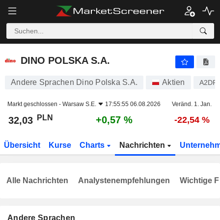
DINO POLSKA S.A.
32,03
zł
+0,57 %
DINO POLSKA S.A.
Andere Sprachen Dino Polska S.A.
Aktien
A2DP
Markt geschlossen -
Warsaw S.E.
17:55:55 06.08.2026
Veränd. 1. Jan.
PLN
+0,57 %
32,03
-22,54 %
Übersicht
Kurse
Charts
Nachrichten
Unterneh
Alle Nachrichten
Analystenempfehlungen
Wichtige F
Andere Sprachen