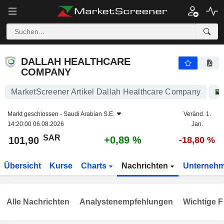
DALLAH HEALTHCARE COMPANY
101,90
﷼
+0,89 %
DALLAH HEALTHCARE
COMPANY
MarketScreener Artikel Dallah Healthcare Company
Markt geschlossen -
Saudi Arabian S.E.
Veränd. 1.
14:20:00 06.08.2026
Jan.
SAR
+0,89 %
101,90
-18,80 %
Übersicht
Kurse
Charts
Nachrichten
Unterneh
Alle Nachrichten
Analystenempfehlungen
Wichtige F