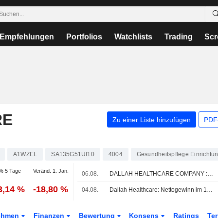
Empfehlungen
Portfolios
Watchlists
Trading
Scr
RE
Zu einer Liste hinzufügen
PDF-
A1WZEL
SA135G51UI10
4004
Gesundheitspflege Einrichtu
% 5 Tage
Veränd. 1. Jan.
06.08.
DALLAH HEALTHCARE COMPANY : AlphaMena behält seine Kaufempfehlung bei
3,14 %
-18,80 %
04.08.
Dallah Healthcare: Nettogewinn im 1. Halbjahr rückläufig, Umsatz steigt
ehmen
Finanzen
Bewertung
Konsens
Ratings
Te