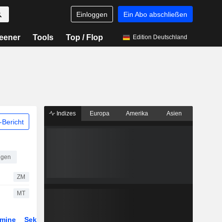
Einloggen
Ein Abo abschließen
eener
Tools
Top / Flop
Edition Deutschland
Indizes
Europa
Amerika
Asien
Bericht
ngen
ZM
MT
rmine
Sektor
Derivate
ETFs