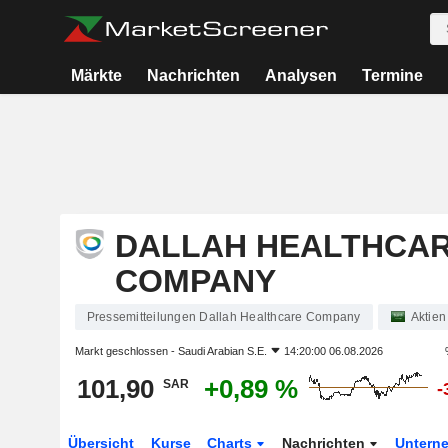
Märkte
Nachrichten
Analysen
Termine
DALLAH HEALTHCA
COMPANY
Pressemitteilungen Dallah Healthcare Company
Aktien
Markt geschlossen -
Saudi Arabian S.E.
14:20:00 06.08.2026
101,90
+0,89 %
SAR
-
Übersicht
Kurse
Charts
Nachrichten
Untern