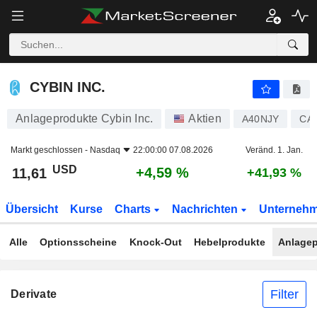
CYBIN INC.
11,61
$
+4,59 %
CYBIN INC.
Anlageprodukte Cybin Inc.
Aktien
A40NJY
CA
Markt geschlossen -
Nasdaq
22:00:00 07.08.2026
Veränd. 1. Jan.
USD
+4,59 %
11,61
+41,93 %
Übersicht
Kurse
Charts
Nachrichten
Unterneh
Alle
Optionsscheine
Knock-Out
Hebelprodukte
Anlagep
Filter
Derivate