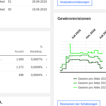
lied
51
28.09.2019
Analystenschätzungen
lied
50
19.06.2019
Gewinnrevisionen
%
Anzahl
Marktkap.
Chief Executive Officer (CEO)
1.000
0,0007%
1.272
0,0009%
496
0,0004%
A.
Revisionen der Schätzungen