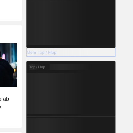
Mehr Top / Flop
Top / Flop
e ab
r