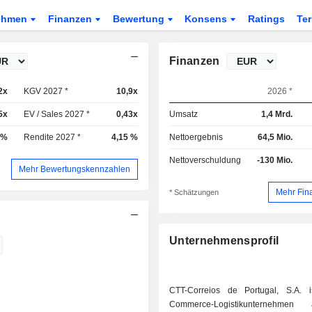
ehmen
Finanzen
Bewertung
Konsens
Ratings
Te
Finanzen
2x
KGV 2027 *
10,9x
2026 *
5x
EV / Sales 2027 *
0,43x
Umsatz
1,4 Mrd.
 %
Rendite 2027 *
4,15 %
Nettoergebnis
64,5 Mio.
Nettoverschuldung
-130 Mio.
Mehr Bewertungskennzahlen
Mehr Fin
* Schätzungen
Unternehmensprofil
CTT-Correios de Portugal, S.A. 
Commerce-Logistikunternehmen