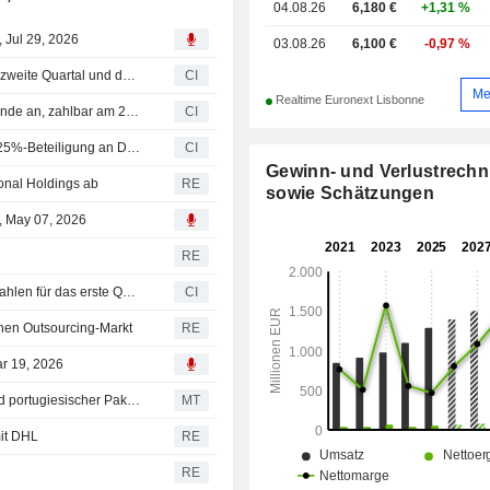
04.08.26
6,180 €
+1,31 %
, Jul 29, 2026
03.08.26
6,100 €
-0,97 %
CTT - Correios De Portugal, S.A. legt Ergebnisse für das zweite Quartal und das erste Halbjahr bis zum 30. Juni 2026 vor
CI
Me
Realtime Euronext Lisbonne
CTT - Correios De Portugal, S.A. kündigt jährliche Dividende an, zahlbar am 28. Mai 2026
CI
CTT - Correios De Portugal, S.A. (ENXTLS:CTT) erwirbt 25%-Beteiligung an DHL Parcel Iberia, S.L., Sociedad Unipersonal von der Deutschen Post AG (XTRA:DHL).
CI
Gewinn- und Verlustrech
onal Holdings ab
RE
sowie Schätzungen
l, May 07, 2026
RE
CTT - Correios De Portugal, S.A. veröffentlicht Ergebniszahlen für das erste Quartal zum 31. März 2026
CI
chen Outsourcing-Markt
RE
ar 19, 2026
EU genehmigt Gemeinschaftsübernahme spanischer und portugiesischer Paketdienstleister durch CTT und Deutsche Post
MT
mit DHL
RE
RE