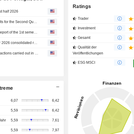
Ratings
st half 2026
Trader
CTT - Correios De Portugal, S.A. Reports Earnings Results for the Second Quarter and Six Months Ended June 30, 2026
Investment
CTT - Correios de Portugal, S.A. informs on: Integrated Report of the 1st semester of 2026
Gesamt
CTT - Correios de Portugal, S.A. informs on: 1st semester 2026 consolidated results
Qualität der
CTT Correios de Portugal S A : Interim report on the transactions carried out in the context of the share buyback programme
Veröffentlichungen
ESG MSCI
treme
6,07
6,42
5,59
6,42
Jahr
5,59
7,61
5,59
7,97