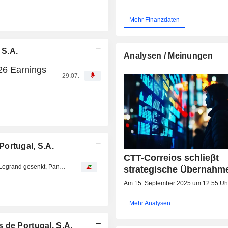
Mehr Finanzdaten
 S.A.
Analysen / Meinungen
26 Earnings
29.07.
ortugal, S.A.
CTT-Correios schlieβt
Analystenstimmen des Tages: Kursziele für Arkema und Legrand gesenkt, Pandora unter Druck
strategische Übernahm
Am 15. September 2025 um 12:55 Uh
Mehr Analysen
 de Portugal, S.A.