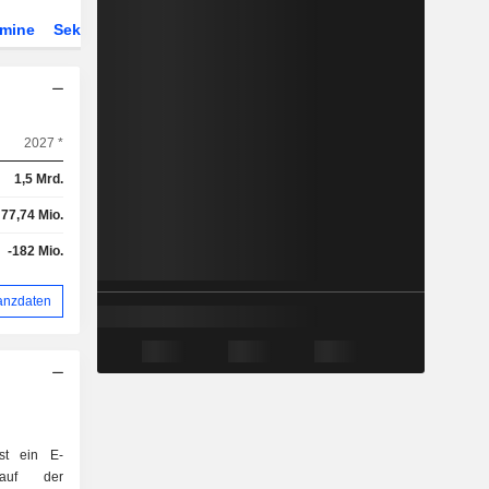
rmine
Sektor
Derivate
2027 *
1,5 Mrd.
77,74 Mio.
-182 Mio.
anzdaten
ist ein E-
 auf der