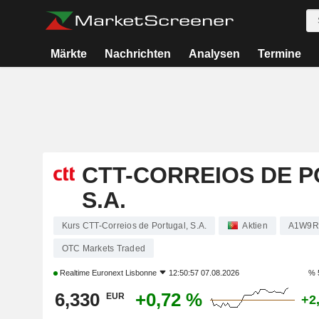
Märkte
Nachrichten
Analysen
Termine
CTT-CORREIOS DE 
S.A.
Kurs CTT-Correios de Portugal, S.A.
Aktien
A1W9R
OTC Markets Traded
Realtime
Euronext Lisbonne
12:50:57 07.08.2026
% 
6,330
+0,72 %
EUR
+2