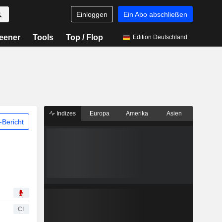
Einloggen
Ein Abo abschließen
eener
Tools
Top / Flop
Edition Deutschland
Indizes
Europa
Amerika
Asien
Bericht
CI