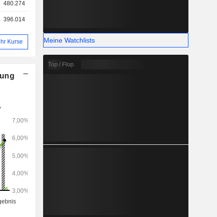
480.274
396.014
Meine Watchlists
hr Kurse
Top / Flop
nung