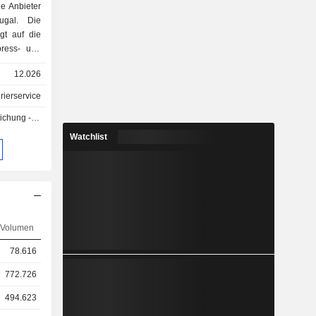
de Anbieter
tugal. Die
gt auf die
nste (48,6
12.026
stätigkeit
urierservice
ngen (40,1
g - Q3 2026
stkarten,
itungen,
Watchlist
ntliche
produkte,
ngen und
pe bietet
n, die die
ternet und
Volumen
 (Kioske,
glichen; -
78.616
anco CTT):
utokredite
772.726
darlehen,
494.623