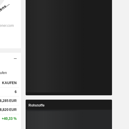
ufen
KAUFEN
6
6,285
EUR
Rohstoffe
8,820
EUR
+40,33 %