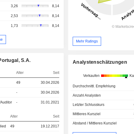
3,26
8,14
2,53
8,14
1,73
8,14
se
Mehr Ratings
ortugal, S.A.
Analystenschätzungen
Alter
Seit
Verkaufen
Ka
49
30.04.2026
Durchschnittl. Empfehlung
-
30.04.2026
Anzahl Analysten
/Auditor
-
31.01.2021
Letzter Schlusskurs
Mittleres Kursziel
Alter
Seit
Abstand / Mittleres Kursziel
lied
49
19.12.2017