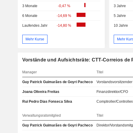
3 Monate
-0,47 %
3 Jahre
6 Monate
-14,69 %
5 Jahre
Laufendes Jahr
-14,80 %
10 Jahre
Mehr Kurse
Mehr Kur
Vorstände und Aufsichtsräte: CTT-Correios de P
Manager
Titel
Guy Patrick Guimarães de Goyri Pacheco
Vorstandsvorsitzender
Joana Oliveira Freitas
Finanzdirektor/CFO
Rui Pedro Dias Fonseca Silva
Comptroller/Controller
Verwaltungsratsmitglied
Titel
Guy Patrick Guimarães de Goyri Pacheco
Direktor/Vorstandsmitg