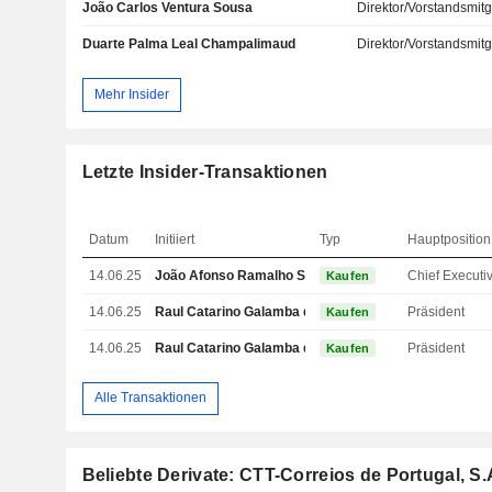
João Carlos Ventura Sousa
Direktor/Vorstandsmitg
Duarte Palma Leal Champalimaud
Direktor/Vorstandsmitg
Mehr Insider
Letzte Insider-Transaktionen
Datum
Initiiert
Typ
Hauptposition
14.06.25
João Afonso Ramalho Sopas Pereira Bento
Kaufen
14.06.25
Raul Catarino Galamba de Oliveira
Präsident
Kaufen
14.06.25
Raul Catarino Galamba de Oliveira
Präsident
Kaufen
Alle Transaktionen
Beliebte Derivate: CTT-Correios de Portugal, S.