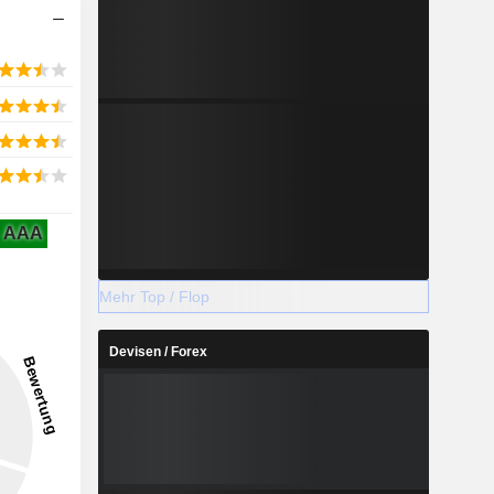
AAA
Mehr Top / Flop
Devisen / Forex