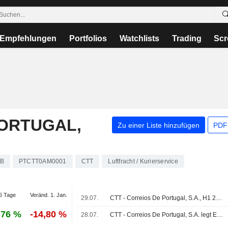
Empfehlungen
Portfolios
Watchlists
Trading
Scr
PORTUGAL,
Zu einer Liste hinzufügen
PDF-
B
PTCTT0AM0001
CTT
Luftfracht / Kurierservice
5 Tage
Veränd. 1. Jan.
29.07.
CTT - Correios De Portugal, S.A., H1 2026 Earnings Call, Jul 29, 2026
,76 %
-14,80 %
28.07.
CTT - Correios De Portugal, S.A. legt Ergebnisse für das zweite Quartal und das erste Halbjahr bis zum 30. Juni 2026 vor