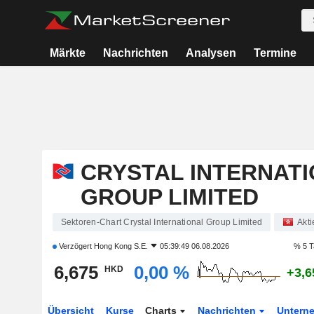
Märkte
Nachrichten
Analysen
Termine
CRYSTAL INTERNAT
GROUP LIMITED
Sektoren-Chart Crystal International Group Limited
Akti
Verzögert
Hong Kong S.E.
05:39:49 06.08.2026
% 5 T
6,675
0,00 %
HKD
+3,6
Übersicht
Kurse
Charts
Nachrichten
Untern