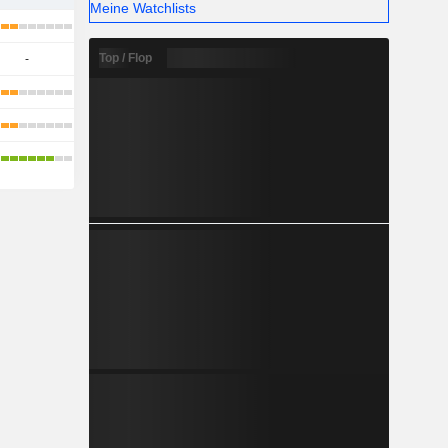
Meine Watchlists
Top / Flop
-