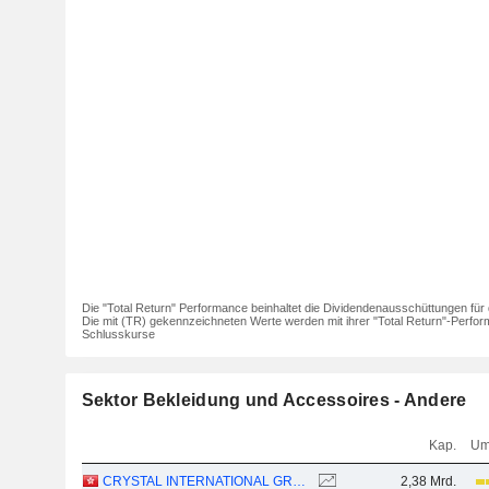
Die "Total Return" Performance beinhaltet die Dividendenausschüttungen für 
Die mit (TR) gekennzeichneten Werte werden mit ihrer "Total Return"-Perfor
Schlusskurse
Sektor Bekleidung und Accessoires - Andere
Kap.
Um
CRYSTAL INTERNATIONAL GROUP LIMITED
2,38 Mrd.