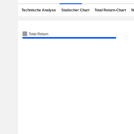
Technische Analyse
Statischer Chart
Total Return-Chart
N
Total Return