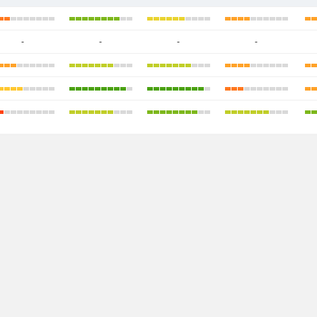
-
-
-
-