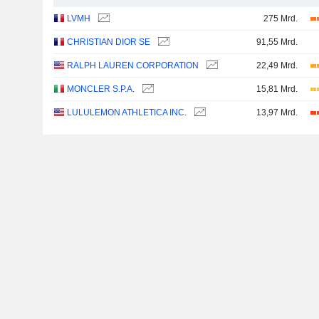
LVMH
275 Mrd.
CHRISTIAN DIOR SE
91,55 Mrd.
RALPH LAUREN CORPORATION
22,49 Mrd.
MONCLER S.P.A.
15,81 Mrd.
LULULEMON ATHLETICA INC.
13,97 Mrd.