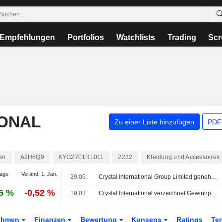
Empfehlungen
Portfolios
Watchlists
Trading
Scr
IONAL
Zu einer Liste hinzufügen
PDF-
en
A2H6Q9
KYG2701R1011
2232
Kleidung und Accessoires
age
Veränd. 1. Jan.
29.05.
Crystal International Group Limited genehmigt Schlussdividende für das am 31. Dezember 2025 endende Geschäftsjahr
5 %
-0,52 %
19.03.
Crystal International verzeichnet Gewinnplus im Geschäftsjahr 2025
ehmen
Finanzen
Bewertung
Konsens
Ratings
Te