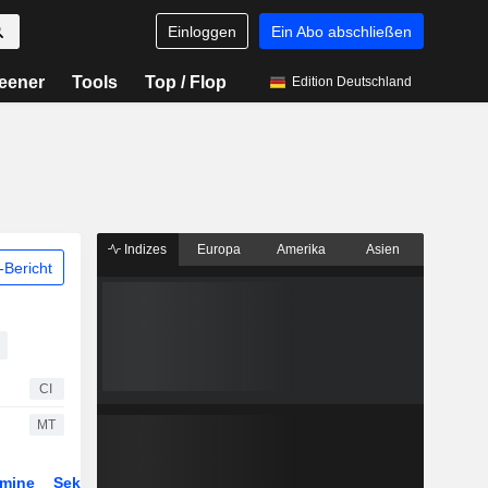
Einloggen
Ein Abo abschließen
eener
Tools
Top / Flop
Edition Deutschland
Indizes
Europa
Amerika
Asien
Bericht
CI
MT
rmine
Sektor
Derivate