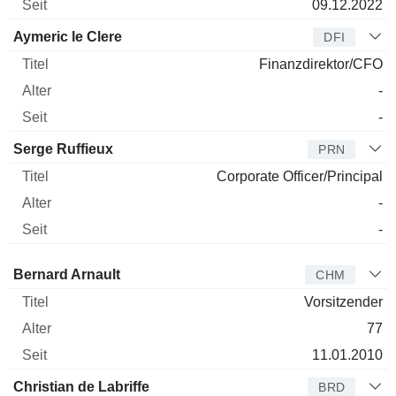
09.12.2022
Aymeric le Clere
DFI
Finanzdirektor/CFO
-
-
Serge Ruffieux
PRN
Corporate Officer/Principal
-
-
Verwaltungsratsmitglied
Titel
Alter
Seit
Bernard Arnault
CHM
Vorsitzender
77
11.01.2010
Christian de Labriffe
BRD