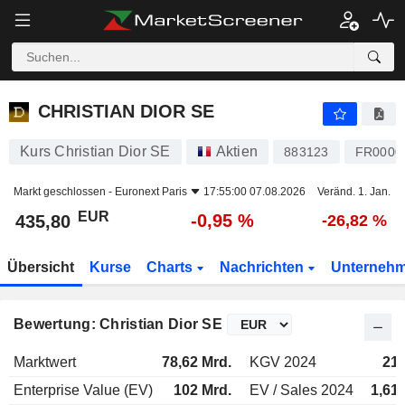
CHRISTIAN DIOR SE
435,80
€
-0,95 %
CHRISTIAN DIOR SE
Kurs Christian Dior SE
Aktien
883123
FR0000
Markt geschlossen -
Euronext Paris
17:55:00 07.08.2026
Veränd. 1. Jan.
EUR
-0,95 %
435,80
-26,82 %
Übersicht
Kurse
Charts
Nachrichten
Unterneh
Bewertung: Christian Dior SE
Marktwert
78,62 Mrd.
KGV 2024
21
Enterprise Value (EV)
102 Mrd.
EV / Sales 2024
1,61