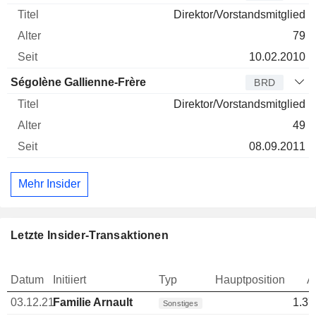
Direktor/Vorstandsmitglied
79
10.02.2010
Ségolène Gallienne-Frère
BRD
Direktor/Vorstandsmitglied
49
08.09.2011
Mehr Insider
Letzte Insider-Transaktionen
Datum
Initiiert
Typ
Hauptposition
A
03.12.21
Familie Arnault
1.37
Sonstiges