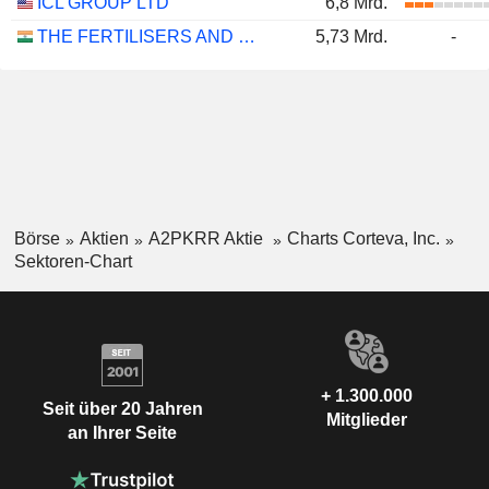
ICL GROUP LTD
6,8 Mrd.
THE FERTILISERS AND CHEMICALS TRAVANCORE LIMITED
5,73 Mrd.
-
Börse
Aktien
A2PKRR Aktie
Charts Corteva, Inc.
Sektoren-Chart
+ 1.300.000
Seit über 20 Jahren
Mitglieder
an Ihrer Seite