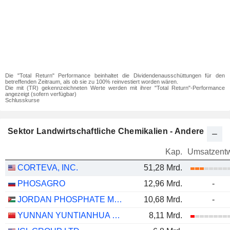
Die "Total Return" Performance beinhaltet die Dividendenausschüttungen für den
betreffenden Zeitraum, als ob sie zu 100% reinvestiert worden wären.
Die mit (TR) gekennzeichneten Werte werden mit ihrer "Total Return"-Performance
angezeigt (sofern verfügbar)
Schlusskurse
Sektor Landwirtschaftliche Chemikalien - Andere
Kap.
Umsatzentw
CORTEVA, INC.
51,28 Mrd.
PHOSAGRO
12,96 Mrd.
-
JORDAN PHOSPHATE MINES CO. PLC
10,68 Mrd.
-
YUNNAN YUNTIANHUA CO., LTD.
8,11 Mrd.