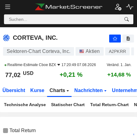
CORTEVA, INC.
77,02
$
+0,21 %
CORTEVA, INC.
Sektoren-Chart Corteva, Inc.
Aktien
A2PKRR
Realtime-Estimate
Cboe BZX
17:20:49 07.08.2026
Veränd. 1. Jan.
USD
+0,21 %
77,02
+14,68 %
Übersicht
Kurse
Charts
Nachrichten
Unterneh
Technische Analyse
Statischer Chart
Total Return-Chart
N
Total Return