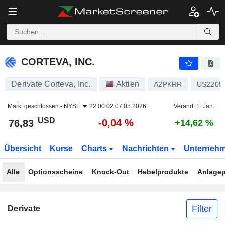
CORTEVA, INC.
76,83
$
-0,04 %
CORTEVA, INC.
Derivate Corteva, Inc.
Aktien
A2PKRR
US2205
Markt geschlossen -
NYSE
22:00:02 07.08.2026
Veränd. 1. Jan.
USD
-0,04 %
76,83
+14,62 %
Übersicht
Kurse
Charts
Nachrichten
Unterneh
Alle
Optionsscheine
Knock-Out
Hebelprodukte
Anlagep
Filter
Derivate