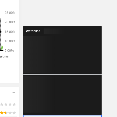
stom Sound
ear Link,
ear Remote
lio umfasst
rtfolio an
s Cochlear
Watchlist
ha-System.
der Nutzer
- und Osia
ot App.