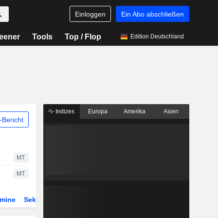
Einloggen
Ein Abo abschließen
eener
Tools
Top / Flop
Edition Deutschland
Indizes
Europa
Amerika
Asien
Bericht
MT
MT
rmine
Sektor
Derivate
ETFs