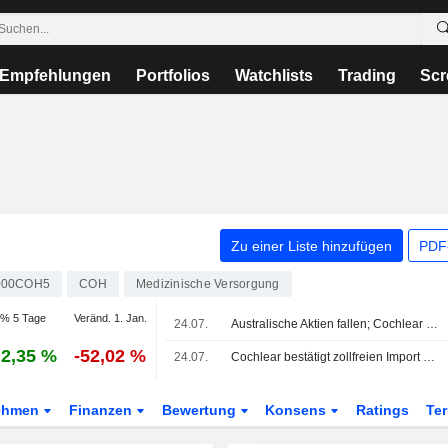
Empfehlungen
Portfolios
Watchlists
Trading
Scr
Zu einer Liste hinzufügen
PDF-
000COH5
COH
Medizinische Versorgung
% 5 Tage
Veränd. 1. Jan.
24.07.
Australische Aktien fallen; Cochlear bestätigt zollfreien US-Zugang für Hörimplantat-Systeme
2,35 %
-52,02 %
24.07.
Cochlear bestätigt zollfreien Import von Hörimplantat-Systemen in die USA
ehmen
Finanzen
Bewertung
Konsens
Ratings
Te