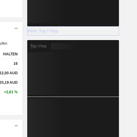
Mehr Top / Flop
ufen
Top / Flop
HALTEN
16
22,00
AUD
25,19
AUD
+2,61 %