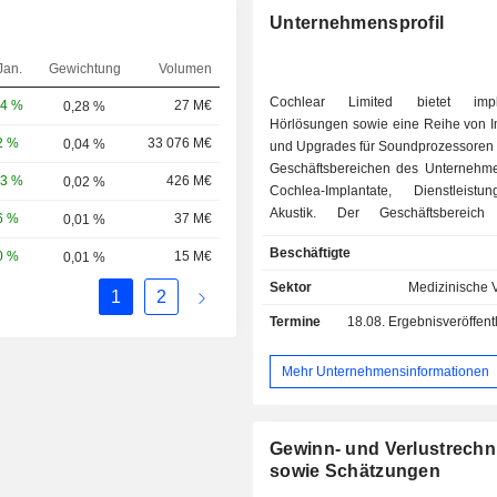
Unternehmensprofil
Jan.
Gewichtung
Volumen
Cochlear Limited bietet impla
04 %
27 M€
0,28 %
Hörlösungen sowie eine Reihe von I
2 %
33 076 M€
0,04 %
und Upgrades für Soundprozessoren 
Geschäftsbereichen des Unternehm
93 %
426 M€
0,02 %
Cochlea-Implantate, Dienstleist
Akustik. Der Geschäftsbereich
6 %
37 M€
0,01 %
Implantate bietet Cochlea-Implantat
Beschäftigte
0 %
15 M€
0,01 %
Der Geschäftsbereich Dienstleistun
Upgrades für Soundprozessoren, Z
Sektor
Medizinische 
1
2
weitere Produkte an. Das Segment
Termine
18.08.
Ergebnisveröffentlichung - 
bietet Knochenleitungssysteme un
für Soundprozessoren an. Das Pr
Dienstleistungsportfolio umfasst da
Mehr Unternehmensinformationen
Implantat-Portfolio, das Akusti
Portfolio, Tools zur Unterstü
Implantatträger sowie die Cochlear
Gewinn- und Verlustrech
Care-Lösungen. Zu den Cochlear 
sowie Schätzungen
Care-Lösungen gehören das Cochle