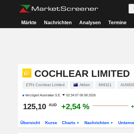
Märkte
Nachrichten
Analysen
Termine
COCHLEAR LIMITED
ETFs Cochlear Limited
Aktien
898321
AU000
Verzögert
Australian S.E.
02:34:07 06.08.2026
125,10
+2,54 %
AUD
+
Übersicht
Kurse
Charts
Nachrichten
Untern