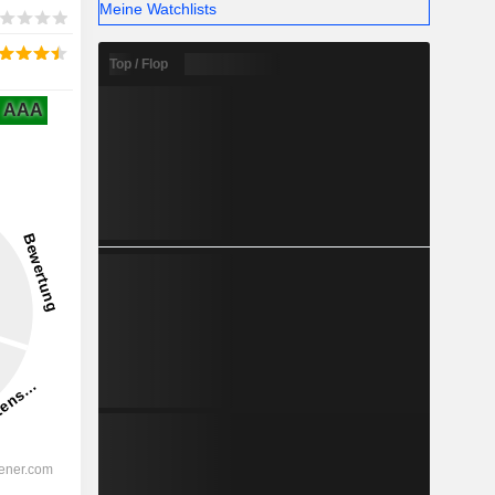
Meine Watchlists
Top / Flop
AAA