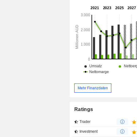
SmartNav-System, die Cochlear Cu
Pro-Anpassungssoftware, Cochl
Cochlear Remote Assist und Cochl
Check. Das Cochlea-Implantat-Portfo
das Cochlear Nucleus-System. Das Po
akustischen Lösungen umfasst da
Osia-System und das Cochlear Ba
Zu den Tools zur Unterstützung 
gehören die Cochlear Nucleus-, Baha
Smart Apps sowie die Cochlear CoPil
Mehr Finanzdaten
Ratings
Trader
Investment