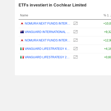
ETFs investiert in Cochlear Limited
Name
% 1. 
NOMURA NEXT FUNDS INTERNATIONAL EQUITY MSCI-KOKUSAI (YEN-HEDGED) ETF - JPY
+10,
VANGUARD INTERNATIONAL EQUITY INDEX FUNDS - VANGUARD FTSE ALL-WORLD EX-US ETF
+9,3
NOMURA NEXT FUNDS INTERNATIONAL EQUITY MSCI-KOKUSAI (UNHEDGED) ETF - JPY
+12,
VANGUARD LIFESTRATEGY 40% EQUITY UCITS ETF - DISTRIBUTING - EUR
+4,1
VANGUARD LIFESTRATEGY 20% EQUITY UCITS ETF - DISTRIBUTING - EUR
+0,6