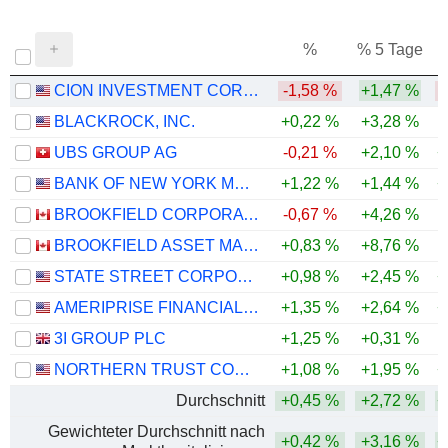
%
% 5 Tage
%
CION INVESTMENT CORPORATION
-1,58 %
+1,47 %
-
BLACKROCK, INC.
+0,22 %
+3,28 %
UBS GROUP AG
-0,21 %
+2,10 %
+
BANK OF NEW YORK MELLON CORPORATION (THE)
+1,22 %
+1,44 %
+
BROOKFIELD CORPORATION
-0,67 %
+4,26 %
BROOKFIELD ASSET MANAGEMENT LTD.
+0,83 %
+8,76 %
-
STATE STREET CORPORATION
+0,98 %
+2,45 %
+
AMERIPRISE FINANCIAL, INC.
+1,35 %
+2,64 %
+
3I GROUP PLC
+1,25 %
+0,31 %
-
NORTHERN TRUST CORPORATION
+1,08 %
+1,95 %
+
Durchschnitt
+0,45 %
+2,72 %
+
Gewichteter Durchschnitt nach
+0,42 %
+3,16 %
+