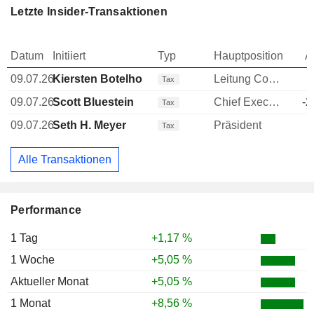
Letzte Insider-Transaktionen
Datum
Initiiert
Typ
Hauptposition
A
09.07.26
Kiersten Botelho
Leitung Compliance
-
Tax
09.07.26
Scott Bluestein
Chief Executive Officer (CEO)
-2
Tax
09.07.26
Seth H. Meyer
Präsident
-
Tax
Alle Transaktionen
Performance
1 Tag
+1,17 %
1 Woche
+5,05 %
Aktueller Monat
+5,05 %
1 Monat
+8,56 %