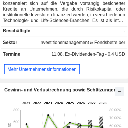
konzentriert sich auf die Vergabe vorrangig besicherter
Kredite an Unternehmen, die durch Risikokapital oder
institutionelle Investoren finanziert werden, in verschiedenen
Technologie- und Life-Sciences-Branchen. Es ist als intern
verwaltete, nicht diversifizierte, geschlossene
Beschäftigte
-
Investmentgesellschaft strukturiert. Seine Geschäftsziele
bestehen darin, seinen Nettogewinn, seine
Sektor
Investitionsmanagement & Fondsbetreiber
Nettoanlageerträge und seinen Nettovermögenswert durch
Investitionen in vorwiegend strukturierte Schuldtitel oder
Termine
11.08.
Ex-Dividenden-Tag - 0.4 USD
vorrangig besicherte Schuldtitel von durch Risikokapital und
institutionelle Investoren finanzierten Unternehmen aus
verschiedenen technologiebezogenen Branchen zu
Mehr Unternehmensinformationen
attraktiven Renditen zu steigern. Sie investiert in eine Reihe
von Unternehmen, die in Teilsektoren der
Technologiebranche tätig sind, die sich durch Produkte oder
Dienstleistungen auszeichnen, welche fortschrittliche
Gewinn- und Verlustrechnung sowie Schätzungen
Technologien erfordern, darunter Computersoftware und -
hardware, Netzwerksysteme, Halbleiter,
Telekommunikationsausrüstung und -medien, Halbleiter-
Anlagen, Informationstechnologie-Infrastruktur und andere.