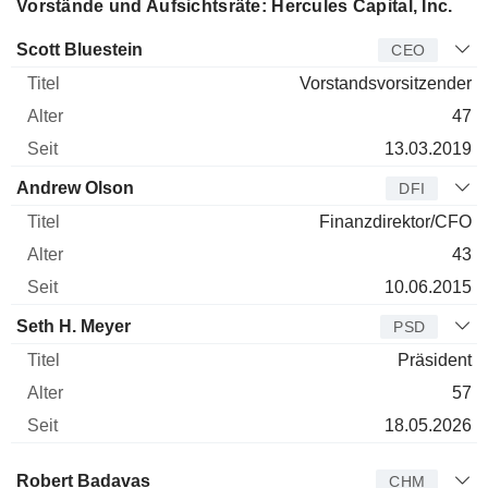
Vorstände und Aufsichtsräte: Hercules Capital, Inc.
Manager
Titel
Alter
Seit
Scott Bluestein
CEO
Vorstandsvorsitzender
47
13.03.2019
Andrew Olson
DFI
Finanzdirektor/CFO
43
10.06.2015
Seth H. Meyer
PSD
Präsident
57
18.05.2026
Verwaltungsratsmitglied
Titel
Alter
Seit
Robert Badavas
CHM