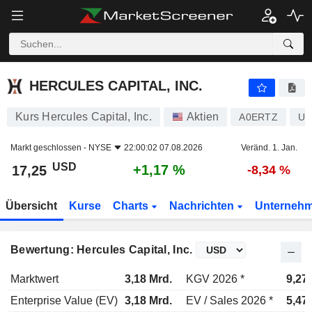
HERCULES CAPITAL, INC.
17,25
$
+1,17 %
HERCULES CAPITAL, INC.
Kurs Hercules Capital, Inc.
Aktien
A0ERTZ
US
Markt geschlossen -
NYSE
22:00:02 07.08.2026
Veränd. 1. Jan.
USD
+1,17 %
17,25
-8,34 %
Übersicht
Kurse
Charts
Nachrichten
Unterneh
Bewertung: Hercules Capital, Inc.
Marktwert
3,18 Mrd.
KGV 2026 *
9,27
Enterprise Value (EV)
3,18 Mrd.
EV / Sales 2026 *
5,47