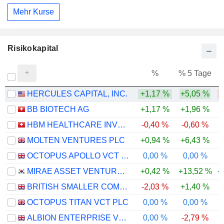
Mehr Kurse
Risikokapital
%
% 5 Tage
%
HERCULES CAPITAL, INC.
+1,17 %
+5,05 %
-
BB BIOTECH AG
+1,17 %
+1,96 %
+
HBM HEALTHCARE INVESTMENTS AG
-0,40 %
-0,60 %
+
MOLTEN VENTURES PLC
+0,94 %
+6,43 %
+
OCTOPUS APOLLO VCT PLC
0,00 %
0,00 %
MIRAE ASSET VENTURE INVESTMENT CO., LTD.
+0,42 %
+13,52 %
+
BRITISH SMALLER COMPANIES VCT PLC
-2,03 %
+1,40 %
OCTOPUS TITAN VCT PLC
0,00 %
0,00 %
-
ALBION ENTERPRISE VCT PLC
0,00 %
-2,79 %