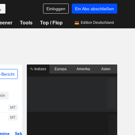
Einloggen
Ein Abo abschließen
eener
Tools
Top / Flop
Edition Deutschland
Indizes
Europa
Amerika
Asien
Bericht
ste
MT
MT
rmine
Sektor
Derivate