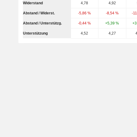
Widerstand
4,78
4,92
Abstand / Widerst.
-5,86 %
-8,54 %
-1
Abstand / Unterstützg.
-0,44 %
+5,39 %
+3
Unterstützung
4,52
4,27