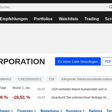
Empfehlungen
Portfolios
Watchlists
Trading
Scr
RPORATION
Zu einer Liste hinzufügen
PDF-
A0M4XS
CNE1000002V2
728
Integrierte Telekommunikationsdien
 Tage
Veränd. 1. Jan.
29.07.
USA verbieten Import humanoider und vierbeiniger Roboter aus Sicherheitsgründen
46 %
-16,51 %
24.07.
QuantumCTek unterzeichnet Verträge im Wert von 55 Mio. Yuan mit China Telecom; Aktie 3% im Minus
ehmen
Finanzen
Bewertung
Konsens
Ratings
Te