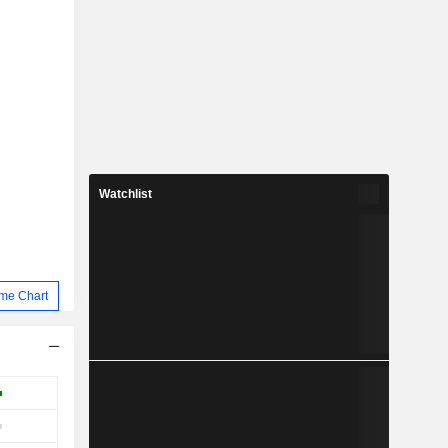
Watchlist
me Chart