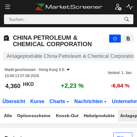
CHINA PETROLEUM & CHEMICAL CORPORATION
4,360
$
+2,23 %
CHINA PETROLEUM &
CHEMICAL CORPORATION
Anlageprodukte China Petroleum & Chemical Corporation
Markt geschlossen -
Hong Kong S.E.
Veränd. 1. Jan.
10:08:13 07.08.2026
HKD
+2,23 %
4,360
-6,64 %
Übersicht
Kurse
Charts
Nachrichten
Unterneh
Alle
Optionsscheine
Knock-Out
Hebelprodukte
Anlagep