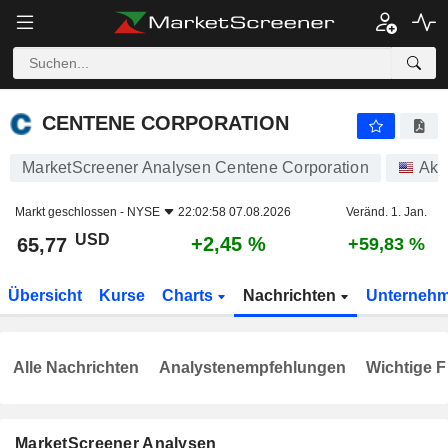
CENTENE CORPORATION
65,77
$
+2,45 %
CENTENE CORPORATION
MarketScreener Analysen Centene Corporation
Akt
Markt geschlossen -
NYSE
22:02:58 07.08.2026
Veränd. 1. Jan.
USD
+2,45 %
65,77
+59,83 %
Übersicht
Kurse
Charts
Nachrichten
Unterneh
Alle Nachrichten
Analystenempfehlungen
Wichtige F
MarketScreener Analysen