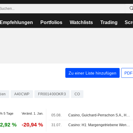
Empfehlungen
Portfolios
Watchlists
Trading
Scr
Zu einer Liste hinzufügen
PDF-
tien
A40CWP
FR001400OKR3
CO
% 5 Tage
Veränd. 1. Jan.
05.08.
Casino, Guichard-Perrachon S.A., H1 2026 Earnings Call, Jul 30, 2026
2,92 %
-20,94 %
31.07.
Casino: H1: Margengetriebene Wende setzt sich fort; Restrukturierung bleibt der zentrale Belastungsfaktor