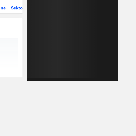
ine
Sektor
Derivate