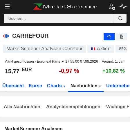
CARREFOUR
15,77
€
-0,97 %
CARREFOUR
MarketScreener Analysen Carrefour
Aktien
8523
Markt geschlossen -
Euronext Paris
17:55:00 07.08.2026
Veränd. 1. Jan.
EUR
-0,97 %
15,77
+10,82 %
Übersicht
Kurse
Charts
Nachrichten
Unterneh
Alle Nachrichten
Analystenempfehlungen
Wichtige F
MarketScreener Analysen